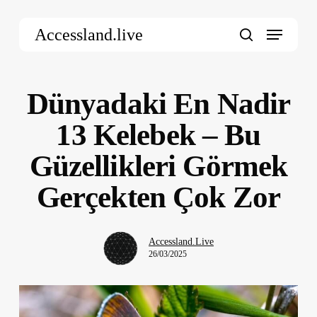
Skip
Menu
to
Accessland.live
main
search
content
Dünyadaki En Nadir
13 Kelebek – Bu
Güzellikleri Görmek
Gerçekten Çok Zor
Accessland.Live
26/03/2025