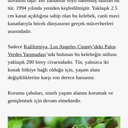
unvanını taşır. Bir zamanlar soyu tükenmiş sanılan bu
tür, 1994 yılında yeniden keşfedilmiştir. Yaklaşık 2.5
cm kanat açıklığına sahip olan bu kelebek, canlı mavi
kanatlarıyla böcek dünyasının gerçek mücevherleri
arasındadır.
Sadece
Kaliforniya, Los Angeles County’deki Palos
Verdes Yarımadası
’nda bulunan bu kelebeğin nüfusu
yaklaşık 200 birey civarındadır. Tür, yalnızca iki
konak bitkiye bağlı olduğu için, yaşam alanı
değişikliklerine karşı son derece hassastır.
Koruma çabaları, sınırlı yaşam alanını korumak ve
genişletmek için devam etmektedir.