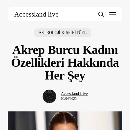
Skip
Menu
to
Accessland.live
main
search
content
ASTROLOJİ & SPİRİTÜEL
Akrep Burcu Kadını
Özellikleri Hakkında
Her Şey
Accessland.Live
09/04/2025