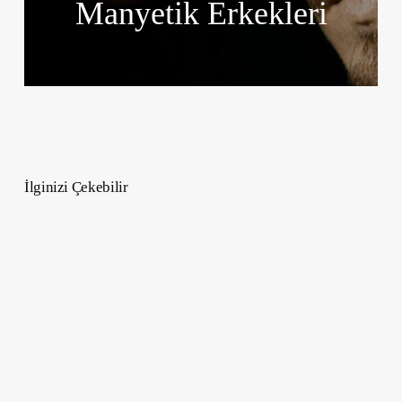
Manyetik Erkekleri
İlginizi Çekebilir
Oğlak
Burcu
2025
Yıllık
Burç
Yorumları:
Kariyer,
Aşk,