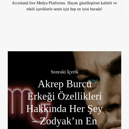
Accesland.live Medya Platformu. Hayatı güzelleştiren kaliteli ve
etkili içeriklerle senin için hep en iyisi burada!
Sonraki İçerik
Akrep Burcu
Erkeği Özellikleri
Hakkında Her Şey
– Zodyak’ın En