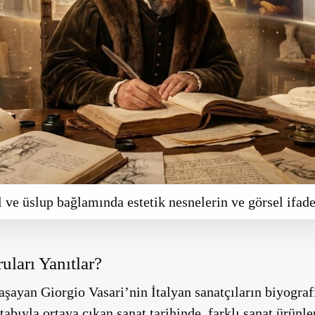
el ve üslup bağlamında estetik nesnelerin ve görsel ifad
uları Yanıtlar?
aşayan Giorgio Vasari’nin İtalyan sanatçıların biyografi
tabıyla ortaya çıkan sanat tarihinde, farklı sanat ürünle