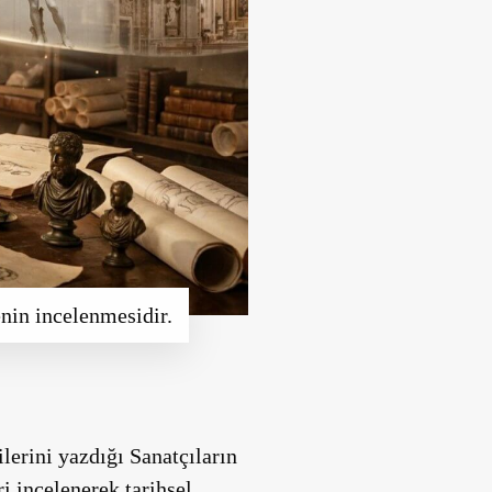
enin incelenmesidir.
lerini yazdığı Sanatçıların
ri incelenerek tarihsel