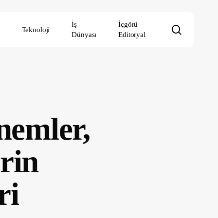
İş
İçgörü
search
Teknoloji
Dünyası
Editoryal
nemler,
rin
ri