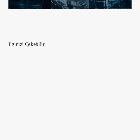
İlginizi Çekebilir
Yoğun
Fasulye
Salatası
Tarifi
–
Sağlıklı
ve
Pratik
Yemek
Trendleri