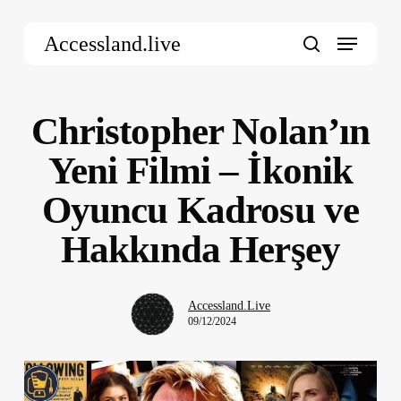
Skip
Menu
to
Accessland.live
main
search
content
Christopher Nolan’ın
Yeni Filmi – İkonik
Oyuncu Kadrosu ve
Hakkında Herşey
Accessland.Live
09/12/2024