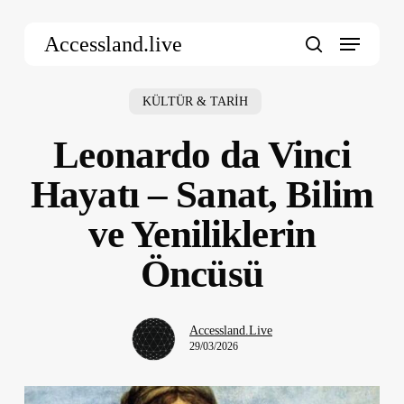
Skip
Menu
to
Accessland.live
main
search
content
KÜLTÜR & TARİH
Leonardo da Vinci
Hayatı – Sanat, Bilim
ve Yeniliklerin
Öncüsü
Accessland.Live
29/03/2026