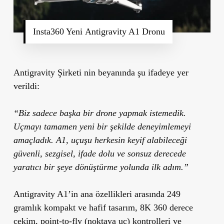
Insta360 Yeni Antigravity A1 Dronu
Antigravity Şirketi nin beyanında şu ifadeye yer
verildi:
“Biz sadece başka bir drone yapmak istemedik.
Uçmayı tamamen yeni bir şekilde deneyimlemeyi
amaçladık. A1, uçuşu herkesin keyif alabileceği
güvenli, sezgisel, ifade dolu ve sonsuz derecede
yaratıcı bir şeye dönüştürme yolunda ilk adım.”
Antigravity A1’in
ana özellikleri
arasında 249
gramlık kompakt ve hafif tasarım, 8K 360 derece
çekim, point-to-fly (noktaya uç) kontrolleri ve