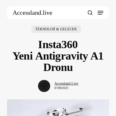
Skip
Menu
to
Accessland.live
main
search
content
TEKNOLOJİ & GELECEK
Insta360
Yeni Antigravity A1
Dronu
Accessland.Live
07/09/2025