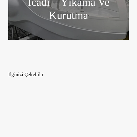
İcadı – Yıkama Ve
Kurutma
İlginizi Çekebilir
Karışık
Ailelerde
Sorunları
Aşmak
–
5
İpucu