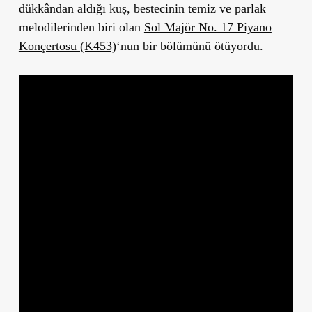
dükkândan aldığı kuş, bestecinin temiz ve parlak
melodilerinden biri olan
Sol Majör No. 17 Piyano
Konçertosu (K453)
‘nun bir bölümünü ötüyordu.