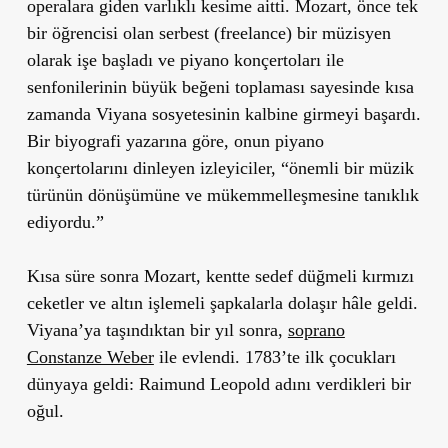
operalara giden varlıklı kesime aitti. Mozart, önce tek
bir öğrencisi olan serbest (freelance) bir müzisyen
olarak işe başladı ve piyano konçertoları ile
senfonilerinin büyük beğeni toplaması sayesinde kısa
zamanda Viyana sosyetesinin kalbine girmeyi başardı.
Bir biyografi yazarına göre, onun piyano
konçertolarını dinleyen izleyiciler, “önemli bir müzik
türünün dönüşümüne ve mükemmelleşmesine tanıklık
ediyordu.”
Kısa süre sonra Mozart, kentte sedef düğmeli kırmızı
ceketler ve altın işlemeli şapkalarla dolaşır hâle geldi.
Viyana’ya taşındıktan bir yıl sonra,
soprano
Constanze Weber
ile evlendi. 1783’te ilk çocukları
dünyaya geldi: Raimund Leopold adını verdikleri bir
oğul.