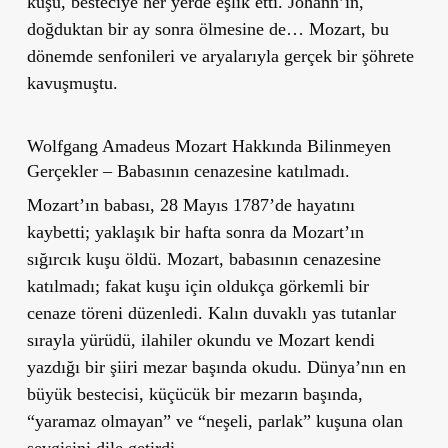
kuşu, besteciye her yerde eşlik etti. Johann’ın,
doğduktan bir ay sonra ölmesine de… Mozart, bu
dönemde senfonileri ve aryalarıyla gerçek bir şöhrete
kavuşmuştu.
Wolfgang Amadeus Mozart Hakkında Bilinmeyen
Gerçekler – Babasının cenazesine katılmadı.
Mozart’ın babası, 28 Mayıs 1787’de hayatını
kaybetti; yaklaşık bir hafta sonra da Mozart’ın
sığırcık kuşu öldü. Mozart, babasının cenazesine
katılmadı; fakat kuşu için oldukça görkemli bir
cenaze töreni düzenledi. Kalın duvaklı yas tutanlar
sırayla yürüdü, ilahiler okundu ve Mozart kendi
yazdığı bir şiiri mezar başında okudu. Dünya’nın en
büyük bestecisi, küçücük bir mezarın başında,
“yaramaz olmayan”
ve
“neşeli, parlak”
kuşuna olan
sevgisini dile getirdi.