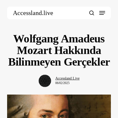
Skip
Menu
to
Accessland.live
main
search
content
Wolfgang Amadeus
Mozart Hakkında
Bilinmeyen Gerçekler
Accessland.Live
06/02/2025