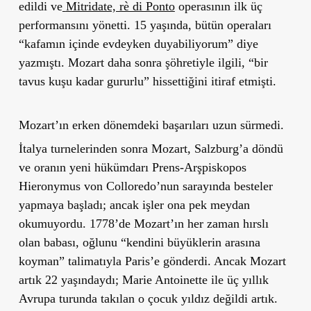
edildi ve
Mitridate, rè di Ponto
operasının ilk üç
performansını yönetti. 15 yaşında, bütün operaları
“kafamın içinde evdeyken duyabiliyorum” diye
yazmıştı. Mozart daha sonra şöhretiyle ilgili, “bir
tavus kuşu kadar gururlu” hissettiğini itiraf etmişti.
Mozart’ın erken dönemdeki başarıları uzun sürmedi.
İtalya turnelerinden sonra Mozart, Salzburg’a döndü
ve oranın yeni hükümdarı Prens-Arşpiskopos
Hieronymus von Colloredo’nun sarayında besteler
yapmaya başladı; ancak işler ona pek meydan
okumuyordu. 1778’de Mozart’ın her zaman hırslı
olan babası, oğlunu “kendini büyüklerin arasına
koyman” talimatıyla Paris’e gönderdi. Ancak Mozart
artık 22 yaşındaydı; Marie Antoinette ile üç yıllık
Avrupa turunda takılan o çocuk yıldız değildi artık.