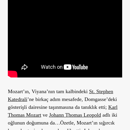
Mozart’ın, Viyana’nın tam kalbindeki
St. Stephen
Katedrali
’ne birkaç adım mesafede, Domgasse’deki
gösterişli dairesine taşınmasına da tanıklık etti;
Karl
Thomas Mozart
ve
Johann Thomas Leopold
adlı iki
oğlunun doğumuna da…Özetle, Mozart’ın sığırcık