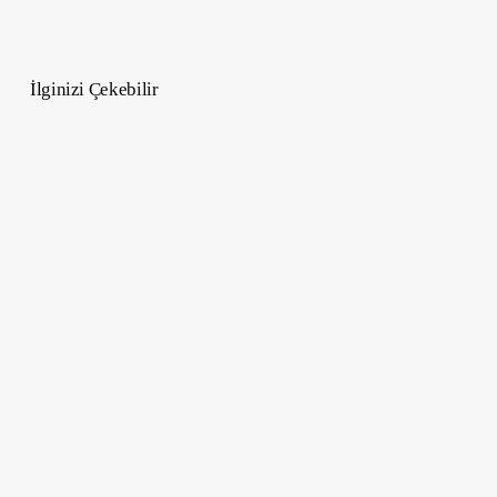
İlginizi Çekebilir
Netflix
Dizisi
Squid
Game
2
Çekim
Mekanları-
Popüler
Kore
Dizisi