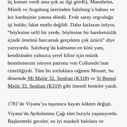
üç konser verdi ama çok az ilgi gördü), Mannheim,
Münih ve Augsburg üzerinden Salzburg’a babası ve
kız kardeşinin yanına döndü. Evde saray orgculuğu
işi buldu; fakat mutlu değildi. Daha fazlasını istiyor,
“böylesine sefil bir yerde, böylesine bir hareketsizlik
içinde ömrünü harcamak gerçekten çok üzücü” diye
yazıyordu. Salzburg’da kalmanın en kötü yanı,
kendisinden yalnızca yerel kilise için müzik
bestelemesini isteyen patronu von Colloredo’nun
cimriliğiydi. Tüm bu zorluklara rağmen Mozart, bu
dönemde
Mi Majör 32. Senfoni (K318)
ve
Si Bemol
Majör 33. Senfoni (K319)
gibi önemli besteler yazdı.
1781’de Viyana’ya taşınınca hayatı kökten değişti.
Viyana’da Aydınlanma Çağı tüm hızıyla yaşanıyordu.
Başkentteki geceler, en iyi maskeli balolara ve