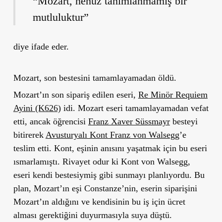
“Mozart, henüz tanımlanmamış bir
mutluluktur”
diye ifade eder.
Mozart, son bestesini tamamlayamadan öldü.
Mozart’ın son sipariş edilen eseri,
Re Minör Requiem
Ayini (K626)
idi. Mozart eseri tamamlayamadan vefat
etti, ancak öğrencisi
Franz Xaver Süssmayr
besteyi
bitirerek
Avusturyalı Kont Franz von Walsegg
’e
teslim etti. Kont, eşinin anısını yaşatmak için bu eseri
ısmarlamıştı. Rivayet odur ki Kont von Walsegg,
eseri kendi bestesiymiş gibi sunmayı planlıyordu. Bu
plan, Mozart’ın eşi Constanze’nin, eserin siparişini
Mozart’ın aldığını ve kendisinin bu iş için ücret
alması gerektiğini duyurmasıyla suya düştü.