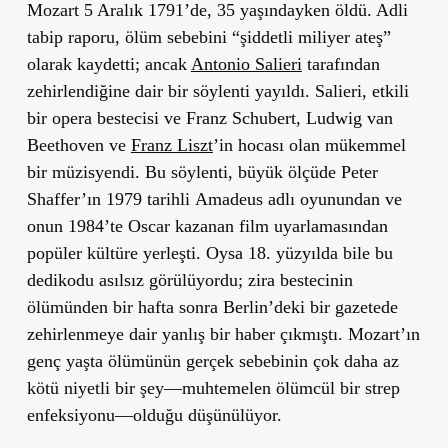
Mozart 5 Aralık 1791’de, 35 yaşındayken öldü. Adli
tabip raporu, ölüm sebebini “şiddetli miliyer ateş”
olarak kaydetti; ancak
Antonio Salieri
tarafından
zehirlendiğine dair bir söylenti yayıldı. Salieri, etkili
bir opera bestecisi ve Franz Schubert, Ludwig van
Beethoven ve
Franz Liszt
’in hocası olan mükemmel
bir müzisyendi. Bu söylenti, büyük ölçüde Peter
Shaffer’ın 1979 tarihli
Amadeus
adlı oyunundan ve
onun 1984’te Oscar kazanan film uyarlamasından
popüler kültüre yerleşti. Oysa 18. yüzyılda bile bu
dedikodu asılsız görülüyordu; zira bestecinin
ölümünden bir hafta sonra Berlin’deki bir gazetede
zehirlenmeye dair yanlış bir haber çıkmıştı. Mozart’ın
genç yaşta ölümünün gerçek sebebinin çok daha az
kötü niyetli bir şey—muhtemelen ölümcül bir strep
enfeksiyonu—olduğu düşünülüyor.