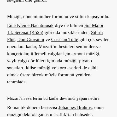
Müziği, döneminin her formunu ve stilini kapsıyordu.
Eine Kleine Nachtmusik
diye de bilinen
Sol Majör
13. Serenat (K525)
gibi oda müziklerinden,
Sihirli
Flüt
,
Don Giovanni
ve
Così fan Tutte
gibi çok sevilen
operalara kadar, Mozart’ın besteleri senfoniler ve
konçertolar, üflemeli çalgılar için armoni müziği,
yaylı çalgı dörtlüleri için oda müziği, piyano
sonatları, kilise müziği ve koro eserleri de dâhil
olmak üzere birçok müzik formunu yeniden
tanımladı.
Mozart’ın eserlerini bu kadar devrimci yapan nedir?
Romantik dönem bestecisi
Johannes Brahms
, onun
müziğindeki olağanüstü “saflık”tan bahseder.