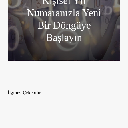
Kişisel Yıl
Numaranızla Yeni
Bir Döngüye
Başlayın
İlginizi Çekebilir
En
İyi
Lüks
Oyun