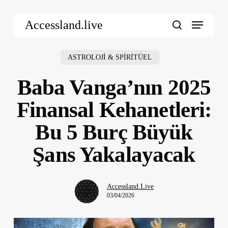
Skip
Menu
to
Accessland.live
main
search
content
ASTROLOJİ & SPİRİTÜEL
Baba Vanga’nın 2025
Finansal Kehanetleri:
Bu 5 Burç Büyük
Şans Yakalayacak
Accessland.Live
03/04/2026