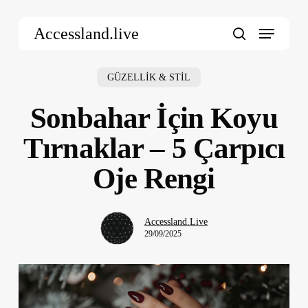
Skip
Menu
to
Accessland.live
main
search
content
GÜZELLİK & STİL
Sonbahar İçin Koyu
Tırnaklar – 5 Çarpıcı
Oje Rengi
Accessland.Live
29/09/2025