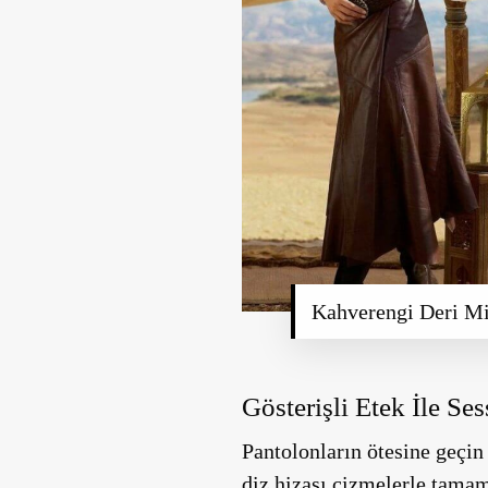
Kahverengi Deri Mi
Gösterişli Etek İle Se
Pantolonların ötesine geçin
diz hizası çizmelerle tamaml