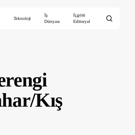
İş
İçgörü
search
Teknoloji
Dünyası
Editoryal
erengi
har/Kış