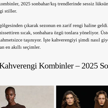
ombinler, 2025 sonbahar/kış trendlerinde sessiz lüksün a
i stiller.
gölgesinden çıkarak sezonun en zarif rengi haline geldi
hissettiren sıcak, sonbahara özgü tonlara yöneliyor. Üst
hmetsizce taşınıyor. İşte kahverengiyi şimdi nasıl gi
n en akıllı seçimler.
Kahverengi Kombinler – 2025 So