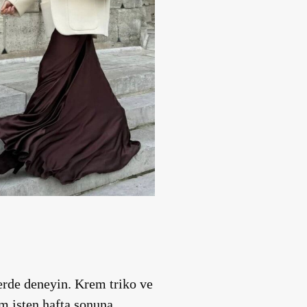
erde
deneyin. Krem triko ve
em işten hafta sonuna