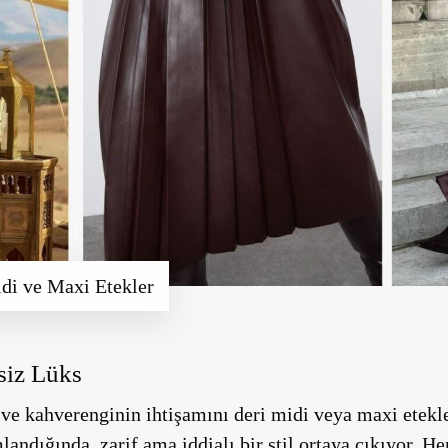
di ve Maxi Etekler
ssiz Lüks
 ve kahverenginin ihtişamını
deri midi veya maxi etekl
andığında, zarif ama iddialı bir stil ortaya çıkıyor. H