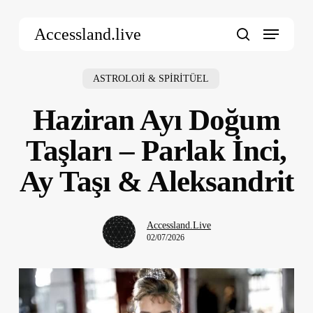
Skip
Menu
to
Accessland.live
main
search
content
ASTROLOJİ & SPİRİTÜEL
Haziran Ayı Doğum
Taşları – Parlak İnci,
Ay Taşı & Aleksandrit
Accessland.Live
02/07/2026