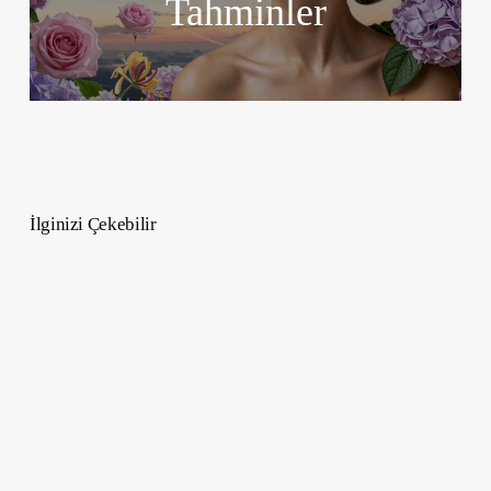
Tahminler
İlginizi Çekebilir
İkonik
Hiper
Spor
Otomobil
Bugatti
Tourbillon
–
2026’da
Yollarda