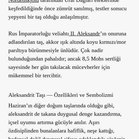
keşfedildiğinde önce zümrüt sanılmış, testler sonucu
yepyeni bir taş olduğu anlaşılmıştır.
Rus İmparatorluğu veliahtı
II. Aleksandr
’ın onuruna
adlandırılan taş,
akkor ışık altında koyu kırmızı/mor
parıltıya bürünmesiyle ünlüdür.
Çok nadir
bulunduğundan pahalıdır; ancak 8,5 Mohs sertliği
sayesinde her gün takılacak mücevherler için
mükemmel bir tercihtir.
Aleksandrit Taşı — Özellikleri ve Sembolizmi
Haziran’ın diğer doğum taşlarında olduğu gibi,
aleksandrit de takana
duygusal denge kazandırma,
içsel uyumu artırma gücüyle
anılır. Aşırı
özdisiplinden bunalanlara
hafiflik, neşe kattığı,
bedensel değil duygusal şifaya odaklandığı
söylenir.