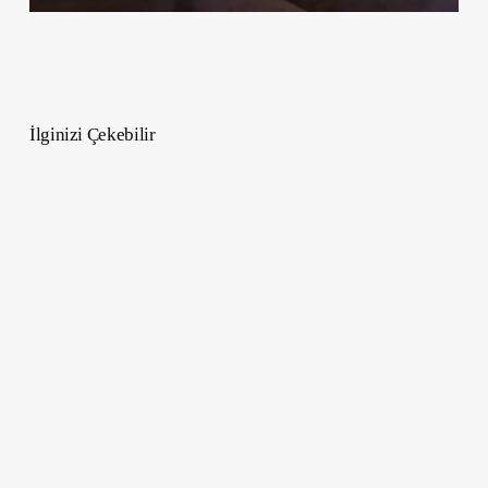
İlginizi Çekebilir
Sosyal
Medya
Çekiliş
ve
Yarışma
Fikirleri