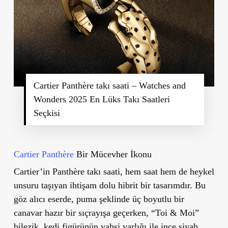
Cartier Panthère takı saati – Watches and
Wonders 2025 En Lüks Takı Saatleri
Seçkisi
Cartier Panthère
Bir Mücevher İkonu
Cartier’in Panthère takı saati, hem saat hem de heykel
unsuru taşıyan ihtişam dolu hibrit bir tasarımdır. Bu
göz alıcı eserde, puma şeklinde üç boyutlu bir
canavar hazır bir sıçrayışa geçerken, “Toi & Moi”
bilezik, kedi figürünün vahşi varlığı ile ince siyah