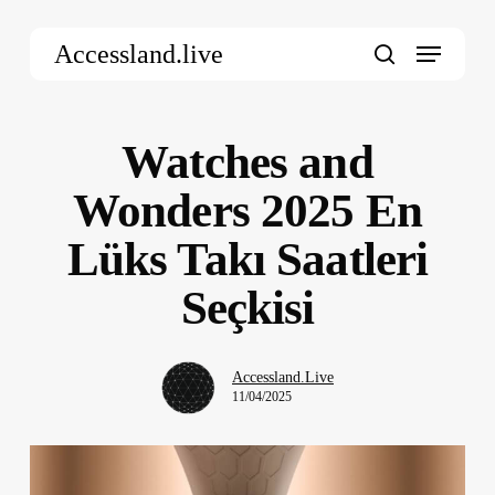
Skip
Menu
to
Accessland.live
main
search
content
Watches and
Wonders 2025 En
Lüks Takı Saatleri
Seçkisi
Accessland.Live
11/04/2025