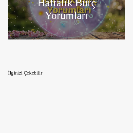
Haftalık Burç
Yorumları
İlginizi Çekebilir
Nisan
2025
Aşk
Burç
Yorumları
–
Kalbinizin