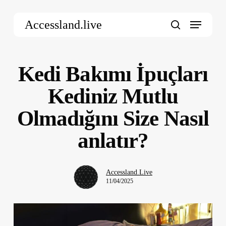
Skip
Menu
to
Accessland.live
main
search
content
Kedi Bakımı İpuçları
Kediniz Mutlu
Olmadığını Size Nasıl
anlatır?
Accessland.Live
11/04/2025