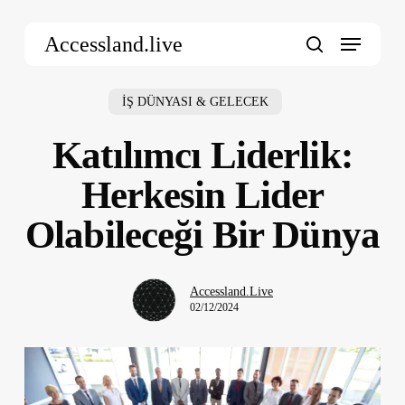
Skip
Menu
to
Accessland.live
main
search
content
İŞ DÜNYASI & GELECEK
Katılımcı Liderlik:
Herkesin Lider
Olabileceği Bir Dünya
Accessland.Live
02/12/2024