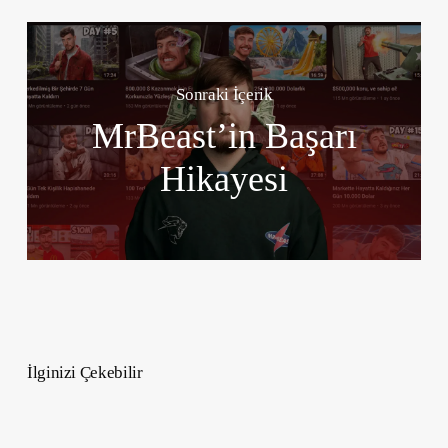
Sonraki İçerik
MrBeast’in Başarı
Hikayesi
İlginizi Çekebilir
Konuşma
Sanatıyla