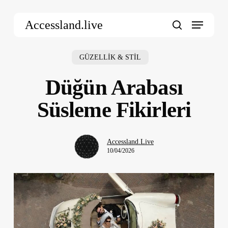
Skip
Menu
to
Accessland.live
main
search
content
GÜZELLİK & STİL
Düğün Arabası
Süsleme Fikirleri
Accessland.Live
10/04/2026