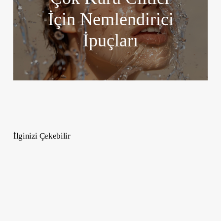
İçin Nemlendirici
İpuçları
İlginizi Çekebilir
Deha
Dizisi
İlk
İki
Bölümüyle
Zirvede