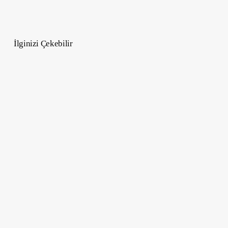
İlginizi Çekebilir
Amazon
Robotik
Devrimi:
600
Bin
İş
Tehlikede