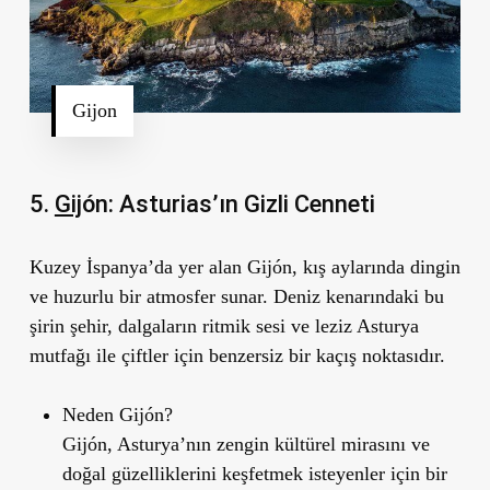
Gijon
5.
Gij
ón: Asturias
’ın Gizli Cenneti
Kuzey İspanya’da yer alan Gijón, kış aylarında dingin
ve huzurlu bir atmosfer sunar. Deniz kenarındaki bu
şirin şehir, dalgaların ritmik sesi ve leziz Asturya
mutfağı ile çiftler için benzersiz bir kaçış noktasıdır.
Neden Gij
ó
n?
Gijón, Asturya’nın zengin kültürel mirasını ve
doğal güzelliklerini keşfetmek isteyenler için bir