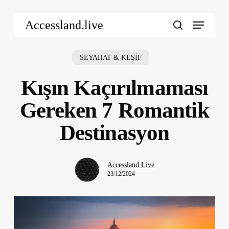
Skip
Menu
to
Accessland.live
main
search
content
SEYAHAT & KEŞİF
Kışın Kaçırılmaması
Gereken 7 Romantik
Destinasyon
Accessland.Live
23/12/2024