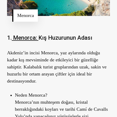
Menorca
1.
Menorca:
K
ış Huzurunun Adası
Akdeniz’in incisi Menorca, yaz aylarında olduğu
kadar kış mevsiminde de etkileyici bir güzelliğe
sahiptir. Kalabalık turist gruplarından uzak, sakin ve
huzurlu bir ortam arayan çiftler için ideal bir
destinasyondur.
Neden Menorca?
Menorca’nın muhteşem doğası, kristal
berraklığındaki koyları ve tarihi Camí de Cavalls
Yolu’nda yapacağınız yürüyüşlerle sizi