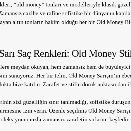
kleri, “old money” tonları ve modelleriyle klasik güzell
Zamansız cazibe ve rafine sofistike bir dünyanın kapıla
ldayan altın tonların hakim olduğu her bir Old Money B
Sarı Saç Renkleri: Old Money Sti
dlere meydan okuyan, hem zamansız hem de büyüleyici b
isini sunuyoruz. Her bir telin, Old Money Sarışın’ın ebe
lukta bize katılın. Zarafet ve stilin doruk noktasından 
inin sizi güzelliğin sınır tanımadığı, sofistike duruşun
türmesine izin verin. Özenle seçilmiş Old Money Sarış
oleksiyonumuzla zamansız zarafetin sırlarını keşfedin.