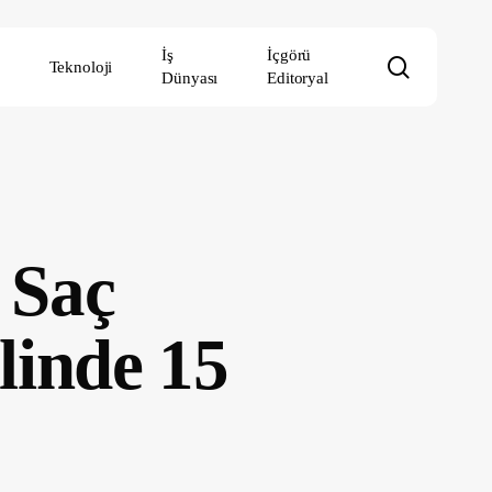
İş
İçgörü
search
Teknoloji
Dünyası
Editoryal
 Saç
linde 15