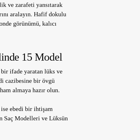
ik ve zarafeti yansıtarak
rını aralayın. Hafif dokulu
londe görünümü, kalıcı
linde 15 Model
ir ifade yaratan lüks ve
di cazibesine bir övgü
ilham almaya hazır olun.
 ise ebedi bir ihtişam
ın Saç Modelleri ve Lüksün