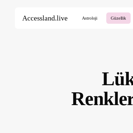
Skip
to
Accessland.live
Astroloji
Güzellik
main
content
Aramak için Enter’a, kapatmak için ESC’ye basın
Lük
Renkler