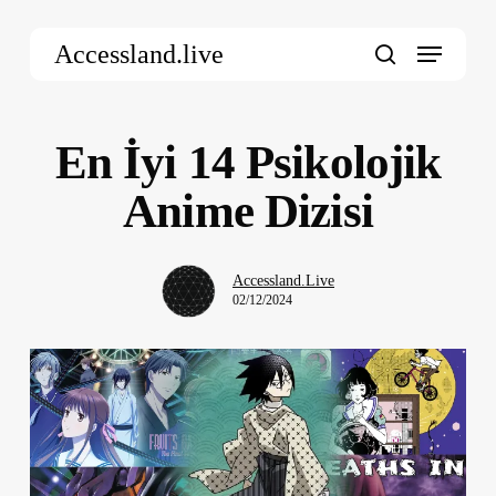
Skip
Menu
to
Accessland.live
main
search
content
En İyi 14 Psikolojik
Anime Dizisi
Accessland.Live
02/12/2024