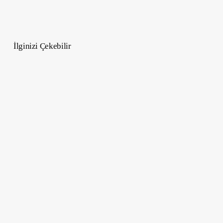
İlginizi Çekebilir
Erkekler
İçin
Yaz
Düğünü
Stil
Rehberi
–
3
Altın
Kural