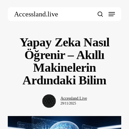
Skip
Menu
to
Accessland.live
main
search
content
Yapay Zeka Nasıl
Öğrenir – Akıllı
Makinelerin
Ardındaki Bilim
Accessland.Live
29/11/2025