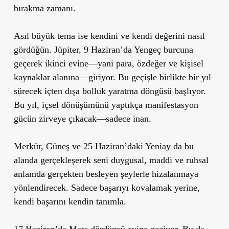
bırakma zamanı.
Asıl büyük tema ise
kendini ve kendi değerini nasıl
gördüğün
.
Jüpiter, 9 Haziran’da Yengeç burcuna
geçerek ikinci evine
—yani para, özdeğer ve kişisel
kaynaklar alanına—giriyor. Bu geçişle birlikte
bir yıl
sürecek içten dışa bolluk yaratma döngüsü
başlıyor.
Bu yıl, içsel dönüşümünü yaptıkça
manifestasyon
gücün zirveye çıkacak
—sadece inan.
Merkür, Güneş ve 25 Haziran’daki Yeniay da bu
alanda gerçekleşerek
seni duygusal, maddi ve ruhsal
anlamda gerçekten besleyen şeylerle hizalanmaya
yönlendirecek.
Sadece başarıyı kovalamak yerine,
kendi başarını kendin tanımla.
17 Haziran’da Mars dördüncü evine
geçiyor. Bu da