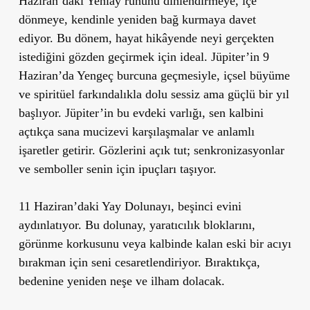
Haziran’daki Yeniay
ruhunu dinlendirmeye, içe
dönmeye, kendinle yeniden bağ kurmaya davet
ediyor. Bu dönem, hayat hikâyende neyi gerçekten
istediğini gözden geçirmek için ideal.
Jüpiter’in 9
Haziran’da Yengeç burcuna geçmesiyle
, içsel büyüme
ve spiritüel farkındalıkla dolu
sessiz ama güçlü bir yıl
başlıyor. Jüpiter’in bu evdeki varlığı,
sen kalbini
açtıkça sana mucizevi karşılaşmalar ve anlamlı
işaretler
getirir. Gözlerini açık tut;
senkronizasyonlar
ve semboller senin için ipuçları taşıyor.
11 Haziran’daki Yay Dolunayı
, beşinci evini
aydınlatıyor. Bu dolunay,
yaratıcılık bloklarını,
görünme korkusunu veya kalbinde kalan eski bir acıyı
bırakman
için seni cesaretlendiriyor. Bıraktıkça,
bedenine yeniden neşe ve ilham
dolacak.