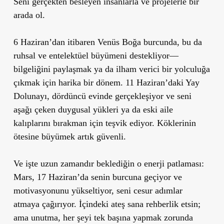
Seni gerçekten besleyen insanlarla ve projelerle bir
arada ol.
6 Haziran’dan itibaren Venüs Boğa burcunda
, bu da
ruhsal ve entelektüel büyümeni destekliyor—
bilgeliğini paylaşmak
ya da
ilham verici bir yolculuğa
çıkmak
için harika bir dönem.
11 Haziran’daki Yay
Dolunayı
, dördüncü evinde gerçekleşiyor ve seni
aşağı çeken
duygusal yükleri ya da eski aile
kalıplarını bırakman
için teşvik ediyor. Köklerinin
ötesine büyümek artık güvenli.
Ve işte uzun zamandır beklediğin o enerji patlaması:
Mars, 17 Haziran’da senin burcuna geçiyor
ve
motivasyonunu yükseltiyor, seni
cesur adımlar
atmaya çağırıyor. İçindeki ateş sana rehberlik etsin;
ama unutma,
her şeyi tek başına yapmak zorunda