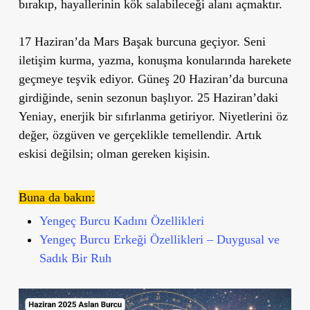
bırakıp, hayallerinin kök salabileceği alanı açmaktır.
17 Haziran’da Mars Başak burcuna
geçiyor. Seni
iletişim kurma, yazma, konuşma
konularında harekete
geçmeye teşvik ediyor.
Güneş 20 Haziran’da burcuna
girdiğinde
, senin sezonun başlıyor.
25 Haziran’daki
Yeniay
, enerjik bir sıfırlanma getiriyor. Niyetlerini
öz
değer, özgüven ve gerçeklikle
temellendir.
Artık
eskisi değilsin; olman gereken kişisin.
Buna da bakın:
Yengeç Burcu Kadını Özellikleri
Yengeç Burcu Erkeği Özellikleri – Duygusal ve
Sadık Bir Ruh