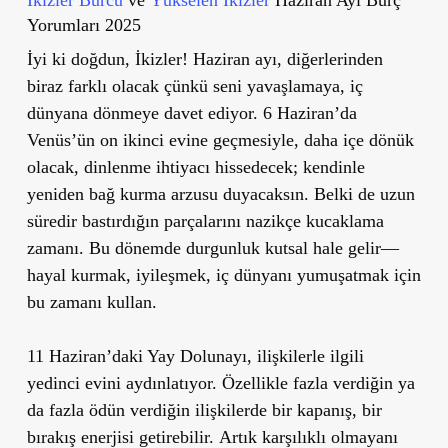
Yorumları 2025
İyi ki doğdun, İkizler! Haziran ayı, diğerlerinden
biraz farklı olacak çünkü seni
yavaşlamaya, iç
dünyana dönmeye
davet ediyor.
6 Haziran’da
Venüs’ün on ikinci evine geçmesiyle
, daha içe dönük
olacak, dinlenme ihtiyacı hissedecek; kendinle
yeniden bağ kurma arzusu duyacaksın. Belki de uzun
süredir bastırdığın parçalarını nazikçe kucaklama
zamanı. Bu dönemde
durgunluk kutsal hale gelir
—
hayal kurmak, iyileşmek, iç dünyanı yumuşatmak için
bu zamanı kullan.
11 Haziran’daki Yay Dolunayı
, ilişkilerle ilgili
yedinci evini aydınlatıyor. Özellikle fazla verdiğin ya
da fazla ödün verdiğin ilişkilerde bir kapanış, bir
bırakış enerjisi getirebilir.
Artık karşılıklı olmayanı