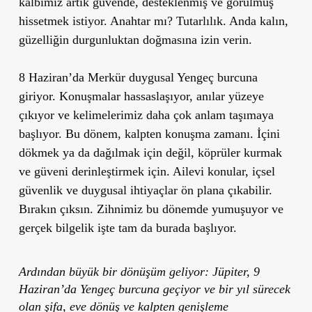
kalbimiz artık
güvende, desteklenmiş ve görülmüş
hissetmek istiyor. Anahtar mı?
Tutarlılık.
Anda kalın,
güzelliğin durgunluktan doğmasına izin verin.
8 Haziran’da
Merkür duygusal Yengeç burcuna
giriyor.
Konuşmalar hassaslaşıyor, anılar yüzeye
çıkıyor ve kelimelerimiz daha çok anlam taşımaya
başlıyor. Bu dönem, kalpten konuşma zamanı. İçini
dökmek ya da dağılmak için değil,
köprüler kurmak
ve güveni derinleştirmek
için. Ailevi konular, içsel
güvenlik ve duygusal ihtiyaçlar ön plana çıkabilir.
Bırakın çıksın. Zihnimiz bu dönemde yumuşuyor ve
gerçek bilgelik işte tam da burada başlıyor.
Ardından büyük bir dönüşüm geliyor:
Jüpiter, 9
Haziran’da Yengeç burcuna geçiyor
ve bir yıl sürecek
olan
şifa, eve dönüş ve kalpten genişleme