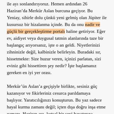
ile ayı sonlandırıyoruz. Hemen ardından
26
Haziran’da Merkür Aslan burcuna geçiyor.
Bu
Yeniay, sihirle dolu çünkü yeni gelmiş olan Jüpiter ile
kusursuz bir hizalanma içinde. Bu da onu
nadir ve
güçlü bir gerçekleştirme portalı
haline getiriyor. Eğer
ev, aidiyet veya duygusal tatmin alanlarında
taze bir
başlangıç
arıyorsanız, işte o an geldi.
Niyetlerinizi
zihninizle değil, kalbinizle belirleyin.
Buradaki sır,
hissetmekte
: Size huzur veren, içinizi parlatan, sizi
eviniz gibi hissettiren şey nedir? İşte başlamanız
gereken en iyi yer orası.
Merkür’ün Aslan’a geçişiyle birlikte, sesiniz güç
kazanıyor ve fikirleriniz cesurca parıldamaya
başlıyor.
Yaratıcılığınızı konuşturun. Bu yaz sadece
hayal kurma zamanı değil;
içten dışa doğru inşa etme
zamanı. Haziran ayı, kutsal bir şeyi hayatınıza