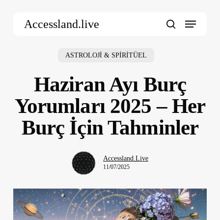
Skip
Menu
to
Accessland.live
main
search
content
ASTROLOJİ & SPİRİTÜEL
Haziran Ayı Burç
Yorumları 2025 – Her
Burç İçin Tahminler
Accessland.Live
11/07/2025