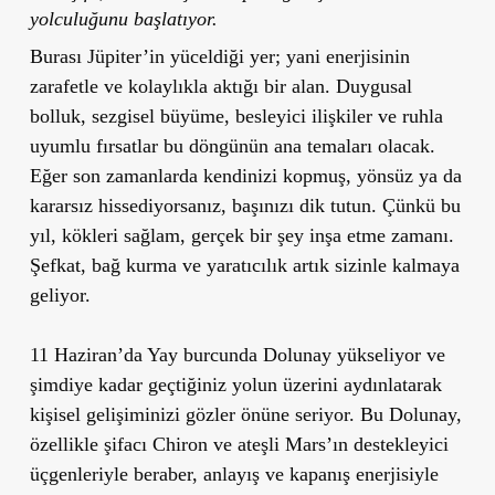
yolculuğunu başlatıyor.
Burası Jüpiter’in yüceldiği yer; yani enerjisinin
zarafetle ve kolaylıkla aktığı bir alan.
Duygusal
bolluk, sezgisel büyüme, besleyici ilişkiler ve ruhla
uyumlu fırsatlar
bu döngünün ana temaları olacak.
Eğer son zamanlarda kendinizi kopmuş, yönsüz ya da
kararsız hissediyorsanız, başınızı dik tutun. Çünkü bu
yıl, kökleri sağlam, gerçek bir şey inşa etme zamanı.
Şefkat, bağ kurma ve yaratıcılık
artık sizinle kalmaya
geliyor.
11 Haziran’da Yay burcunda Dolunay yükseliyor
ve
şimdiye kadar geçtiğiniz yolun üzerini aydınlatarak
kişisel gelişiminizi gözler önüne seriyor. Bu Dolunay,
özellikle şifacı
Chiron
ve ateşli
Mars
’ın destekleyici
üçgenleriyle beraber,
anlayış ve kapanış enerjisiyle