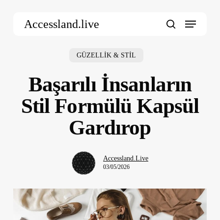
Skip
Menu
to
Accessland.live
main
search
content
GÜZELLİK & STİL
Başarılı İnsanların
Stil Formülü Kapsül
Gardırop
Accessland.Live
03/05/2026