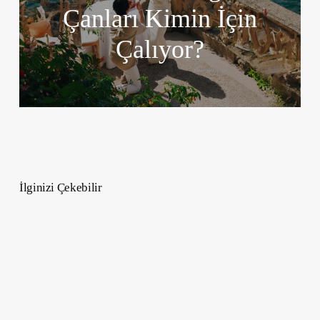
Çanları Kimin İçin
Çalıyor?
İlginizi Çekebilir
Dünyanın
En
Zengin
Tenis
Oyuncuları:
2025’in