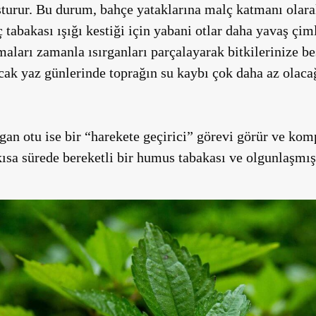
turur. Bu durum, bahçe yataklarına malç katmanı olara
ç tabakası ışığı kestiği için yabani otlar daha yavaş çi
aları zamanla ısırganları parçalayarak bitkilerinize be
ıcak yaz günlerinde toprağın su kaybı çok daha az olacağ
an otu ise bir “harekete geçirici” görevi görür ve kom
 kısa sürede bereketli bir humus tabakası ve olgunlaşmış