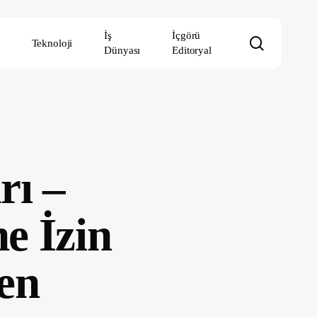
İş
İçgörü
search
Teknoloji
Dünyası
Editoryal
rı –
e İzin
en