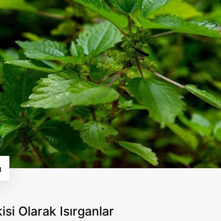
ı
kisi Olarak
Isırganlar