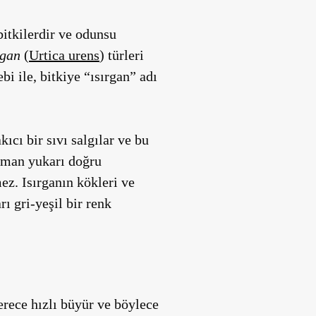
bitkilerdir ve odunsu
rgan
(
Urtica urens
) türleri
i ile, bitkiye “ısırgan” adı
ıcı bir sıvı salgılar ve bu
zaman yukarı doğru
z. Isırganın kökleri ve
ı gri-yeşil bir renk
erece hızlı büyür ve böylece