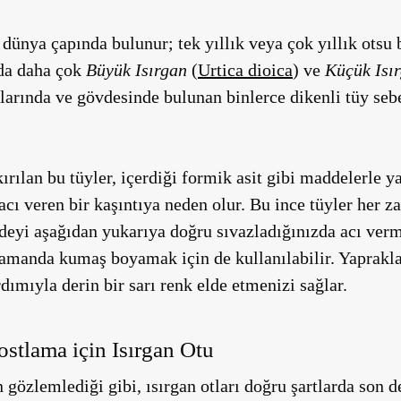
dünya çapında bulunur; tek yıllık veya çok yıllık otsu 
’da daha çok
Büyük Isırgan
(
Urtica dioica
) ve
Küçük Isı
larında ve gövdesinde bulunan binlerce dikenli tüy sebeb
lan bu tüyler, içerdiği formik asit gibi maddelerle yak
 acı veren bir kaşıntıya neden olur. Bu ince tüyler her 
eyi aşağıdan yukarıya doğru sıvazladığınızda acı verme
zamanda kumaş boyamak için de kullanılabilir. Yapraklar
rdımıyla derin bir sarı renk elde etmenizi sağlar.
stlama için Isırgan Otu
özlemlediği gibi, ısırgan otları doğru şartlarda son d