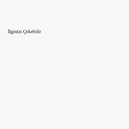
İlginizi Çekebilir
Minimalist
Cilt
Bakımı
Skip-
Care
:
Cilt
Bakımında
Devrim
Yaratan
Yaklaşım