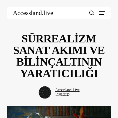
Skip
Menu
to
Accessland.live
main
search
content
SÜRREALİZM
SANAT AKIMI VE
BİLİNÇALTININ
YARATICILIĞI
Accessland.Live
17/01/2025