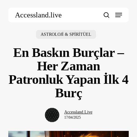
Skip
Menu
to
Accessland.live
main
search
content
ASTROLOJİ & SPİRİTÜEL
En Baskın Burçlar –
Her Zaman
Patronluk Yapan İlk 4
Burç
Accessland.Live
17/04/2025