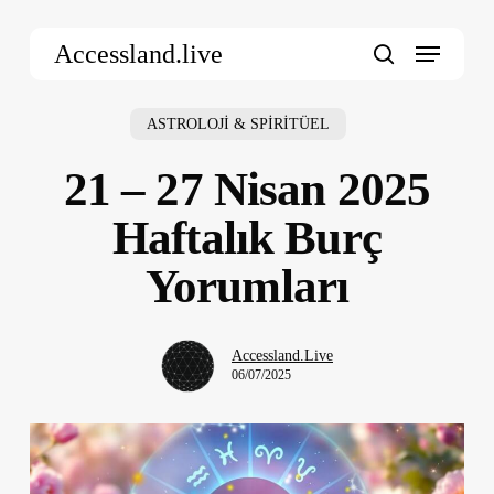
Skip
Menu
to
Accessland.live
main
search
content
ASTROLOJİ & SPİRİTÜEL
21 – 27 Nisan 2025
Haftalık Burç
Yorumları
Accessland.Live
06/07/2025