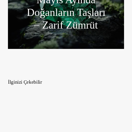
Doğanların Taşları
– Zarif Zümrüt
İlginizi Çekebilir
Afrika
Örgüsü
Saç
Modelleri
–
28