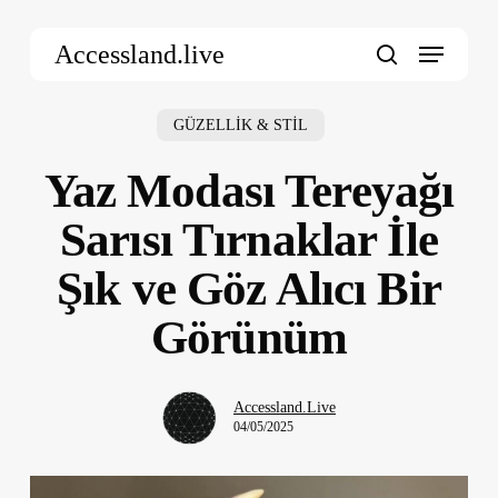
Skip
Menu
to
Accessland.live
main
search
content
GÜZELLİK & STİL
Yaz Modası Tereyağı
Sarısı Tırnaklar İle
Şık ve Göz Alıcı Bir
Görünüm
Accessland.Live
04/05/2025