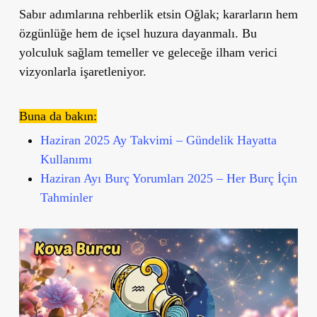
Sabır adımlarına rehberlik etsin Oğlak; kararların hem
özgünlüğe hem de içsel huzura dayanmalı. Bu
yolculuk sağlam temeller ve geleceğe ilham verici
vizyonlarla işaretleniyor.
Buna da bakın:
Haziran 2025 Ay Takvimi – Gündelik Hayatta
Kullanımı
Haziran Ayı Burç Yorumları 2025 – Her Burç İçin
Tahminler