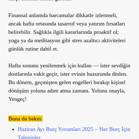
Finansal anlamda harcamalar dikkatle izlenmeli,
ancak hafta ortasında tasarruf veya yatırım fırsatları
belirebilir. Sağlıkla ilgili kararlarında proaktif ol;
yoga ya da meditasyon gibi stres azaltıcı aktiviteleri
günlük rutine dahil et.
Hafta sonunu yenilenmek için kullan — ister sevdiğin
dostlarınla vakit geçir, ister evinin huzurunda dinlen.
Bu dönem, geçmişten gelen engelleri bırakıp kişisel
dönüşüm yoluna adım atma zamanı. Yolunu onayla,
Yengeç!
Buna da bakın:
Haziran Ayı Burç Yorumları 2025 – Her Burç İçin
Tahminler