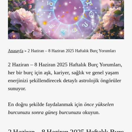
Anasayfa
»
2 Haziran – 8 Haziran 2025 Haftalık Burç Yorumları
2 Haziran – 8 Haziran 2025 Haftalık Burç Yorumları,
her bir burç için aşk, kariyer, sağlık ve genel yaşam
enerjinizi şekillendirecek detaylı astrolojik öngörüler
sunuyor.
En doğru şekilde faydalanmak için
önce yükselen
burcunuzu sonra güneş burcunuzu
okuyun.
2 Haziran – 8 Haziran 2025 Haftalık Burç