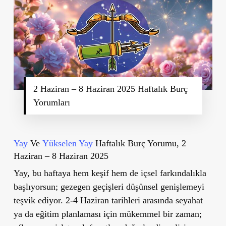
2 Haziran – 8 Haziran 2025 Haftalık Burç
Yorumları
Yay
Ve
Yükselen Yay
Haftalık Burç Yorumu
, 2
Haziran – 8 Haziran 2025
Yay, bu haftaya hem keşif hem de içsel farkındalıkla
başlıyorsun; gezegen geçişleri düşünsel genişlemeyi
teşvik ediyor. 2-4 Haziran tarihleri arasında seyahat
ya da eğitim planlaması için mükemmel bir zaman;