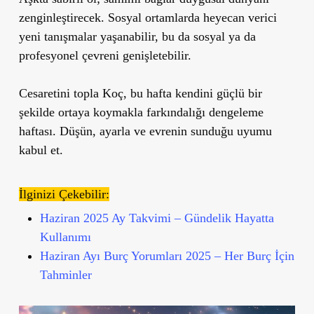
zenginleştirecek. Sosyal ortamlarda heyecan verici
yeni tanışmalar yaşanabilir, bu da sosyal ya da
profesyonel çevreni genişletebilir.
Cesaretini topla Koç, bu hafta kendini güçlü bir
şekilde ortaya koymakla farkındalığı dengeleme
haftası. Düşün, ayarla ve evrenin sunduğu uyumu
kabul et.
İlginizi Çekebilir:
Haziran 2025 Ay Takvimi – Gündelik Hayatta
Kullanımı
Haziran Ayı Burç Yorumları 2025 – Her Burç İçin
Tahminler