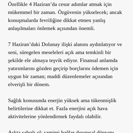
Özellikle 4 Haziran’da cesur adımlar atmak için
mükemmel bir zaman. Özgüvenin yükselecek; ancak
konuşmalarda fevriliğine dikkat etmen yanlış
anlaşılmaları önlemek açısından önemli.
7 Haziran’daki Dolunay ilişki alanını aydınlatıyor ve
seni, süregelen meseleleri açık ama temkinli bir
şekilde ele almaya teşvik ediyor. Finansal anlamda
yatırımlarını gözden geçirip borçlarını ödemen için
uygun bir zaman; maddi düzenlemeler açısından
elverişli bir dönem.
Sağlık konusunda enerjin yüksek ama tükenmişlik
belirtilerine dikkat et. Fazla enerjini açık hava
aktivitelerine yönlendirmek faydalı olabilir.
Aşkta sabırlı ol; samimi bağlar duygusal dünyanı