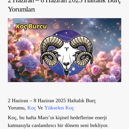
Yorumları
2 Haziran – 8 Haziran 2025
Haftalık Burç
Yorumu,
Koç
Ve
Yükselen Koç
Koç, bu hafta Mars’ın kişisel hedeflerine enerji
katmasıyla canlandırıcı bir dönem seni bekliyor.