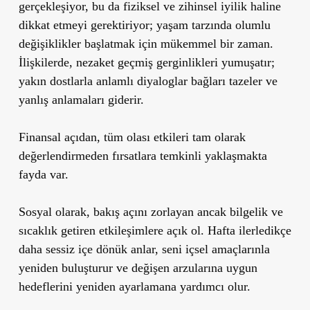
gerçekleşiyor, bu da fiziksel ve zihinsel iyilik haline
dikkat etmeyi gerektiriyor; yaşam tarzında olumlu
değişiklikler başlatmak için mükemmel bir zaman.
İlişkilerde, nezaket geçmiş gerginlikleri yumuşatır;
yakın dostlarla anlamlı diyaloglar bağları tazeler ve
yanlış anlamaları giderir.
Finansal açıdan, tüm olası etkileri tam olarak
değerlendirmeden fırsatlara temkinli yaklaşmakta
fayda var.
Sosyal olarak, bakış açını zorlayan ancak bilgelik ve
sıcaklık getiren etkileşimlere açık ol. Hafta ilerledikçe
daha sessiz içe dönük anlar, seni içsel amaçlarınla
yeniden buluşturur ve değişen arzularına uygun
hedeflerini yeniden ayarlamana yardımcı olur.