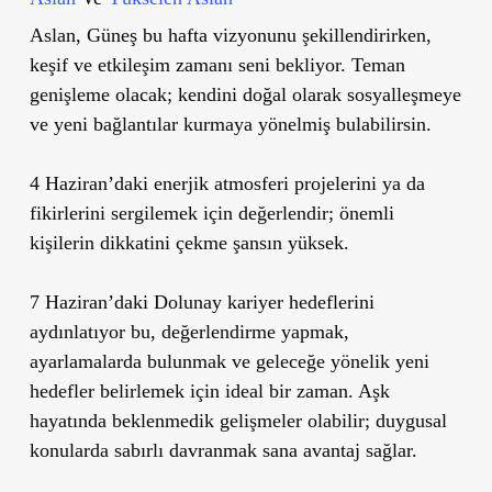
Aslan, Güneş bu hafta vizyonunu şekillendirirken,
keşif ve etkileşim zamanı seni bekliyor. Teman
genişleme olacak; kendini doğal olarak sosyalleşmeye
ve yeni bağlantılar kurmaya yönelmiş bulabilirsin.
4 Haziran’daki enerjik atmosferi projelerini ya da
fikirlerini sergilemek için değerlendir; önemli
kişilerin dikkatini çekme şansın yüksek.
7 Haziran’daki Dolunay kariyer hedeflerini
aydınlatıyor bu, değerlendirme yapmak,
ayarlamalarda bulunmak ve geleceğe yönelik yeni
hedefler belirlemek için ideal bir zaman. Aşk
hayatında beklenmedik gelişmeler olabilir; duygusal
konularda sabırlı davranmak sana avantaj sağlar.