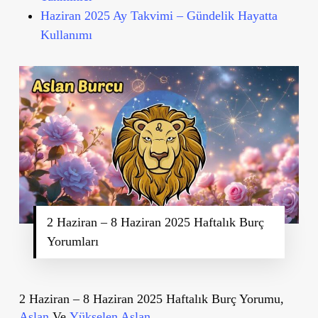
Haziran 2025 Ay Takvimi – Gündelik Hayatta
Kullanımı
2 Haziran – 8 Haziran 2025 Haftalık Burç
Yorumları
2 Haziran – 8 Haziran 2025
Haftalık Burç Yorumu,
Aslan
Ve
Yükselen Aslan