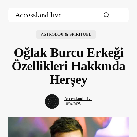
Skip
Menu
to
Accessland.live
main
search
content
ASTROLOJİ & SPİRİTÜEL
Oğlak Burcu Erkeği
Özellikleri Hakkında
Herşey
Accessland.Live
10/04/2025