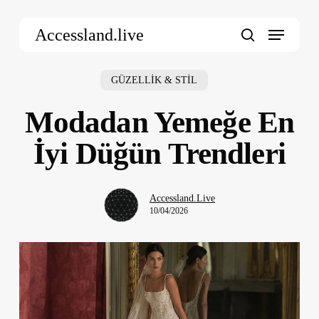
Skip
Menu
to
Accessland.live
main
search
content
GÜZELLİK & STİL
Modadan Yemeğe En
İyi Düğün Trendleri
Accessland.Live
10/04/2026