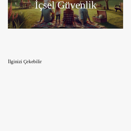
İçsel Güvenlik
İlginizi Çekebilir
Ücretsiz
Yapay
Zeka
Eğitimleri
En
İyi
7
YouTube