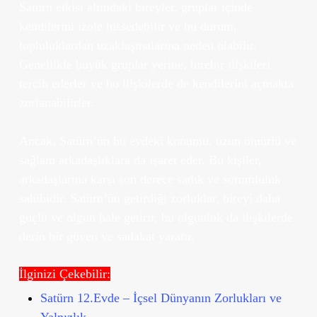
Satürn etkisi altındaki bireyler, gruplar içinde
kendilerini izole hissedebilir ve bu durum,
topluluklardan uzaklaşmalarına neden olabilir.
Genellikle büyük gruplar yerine, birebir ilişkileri
tercih ederler ve bu ilişkilerde de kendilerini açmakta
zorlanabilirler.
Ancak, Satürn’ün bu evdeki konumu, uzun ömürlü ve
sağlam arkadaşlıklara da işaret eder. Bu kişiler,
arkadaşlarına karşı son derece sadık ve sorumluluk
sahibidir. Satürn’ün getirdiği zorluklar, bireyi daha
güçlü ve olgun hale getirir, bu olgunluk da ilişkilerde
derin bir güven ve sadakat yaratır.
İlginizi Çekebilir:
Satürn 12.Evde – İçsel Dünyanın Zorlukları ve
Yalnızlık