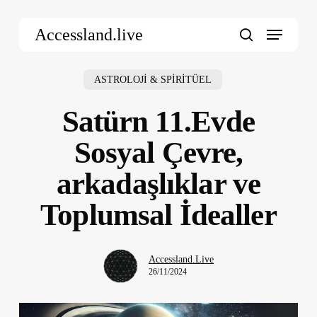
Skip
Menu
to
Accessland.live
main
search
content
ASTROLOJİ & SPİRİTÜEL
Satürn 11.Evde
Sosyal Çevre,
arkadaşlıklar ve
Toplumsal İdealler
Accessland.Live
26/11/2024