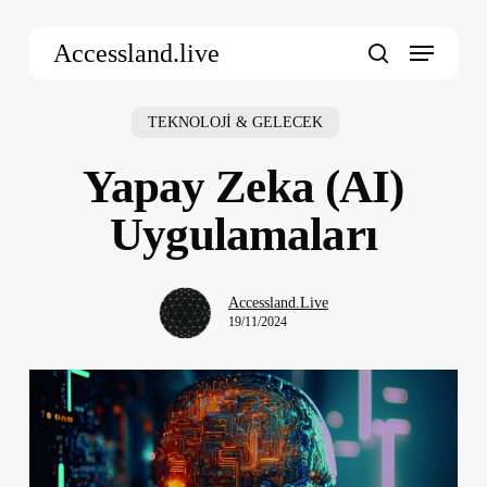
Skip
Menu
to
Accessland.live
main
search
content
TEKNOLOJİ & GELECEK
Yapay Zeka (AI)
Uygulamaları
Accessland.Live
19/11/2024