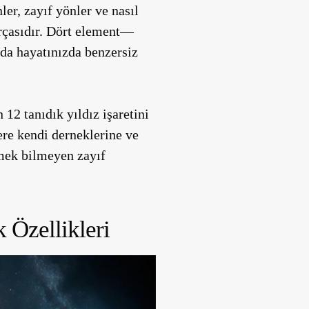
ler, zayıf yönler ve nasıl
arçasıdır. Dört element—
 da hayatınızda benzersiz
 12 tanıdık yıldız işaretini
ere kendi derneklerine ve
nmek bilmeyen zayıf
k Özellikleri