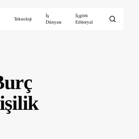
İş
İçgörü
search
Teknoloji
Dünyası
Editoryal
Burç
şilik