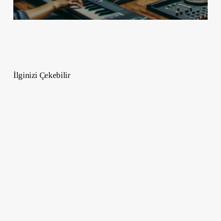
İlginizi Çekebilir
Yasemin
Çiçeği
Anlamı
,
Manevi
Sembolizmi
ve
Daha
Fazlası