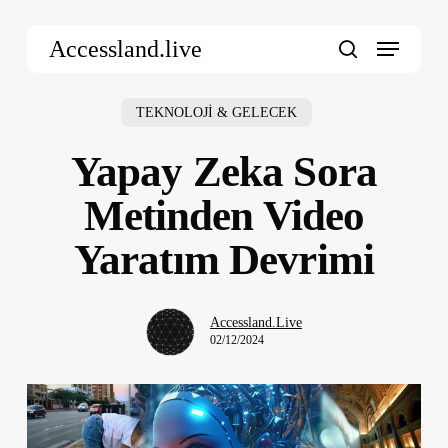
Skip
Menu
to
Accessland.live
main
search
content
TEKNOLOJİ & GELECEK
Yapay Zeka Sora
Metinden Video
Yaratım Devrimi
Accessland.Live
02/12/2024