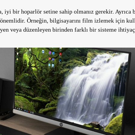
a, iyi bir hoparlör setine sahip olmanız gerekir. Ayrıca 
emlidir. Örneğin, bilgisayarını film izlemek için kull
n veya düzenleyen birinden farklı bir sisteme ihtiyaç