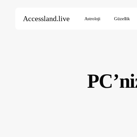
Skip
to
Accessland.live
Astroloji
Güzellik
main
content
Aramak için Enter’a, kapatmak için ESC’ye basın
PC’ni