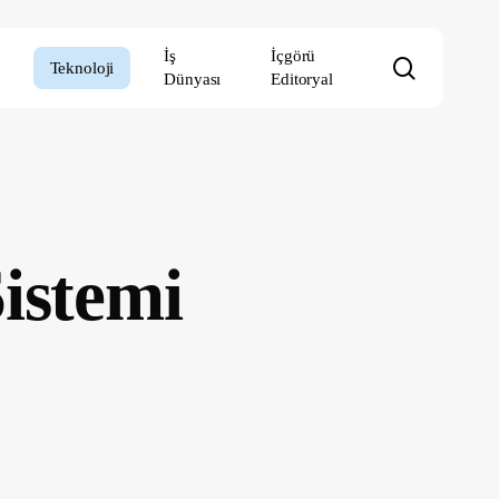
İş
İçgörü
search
Teknoloji
Dünyası
Editoryal
istemi