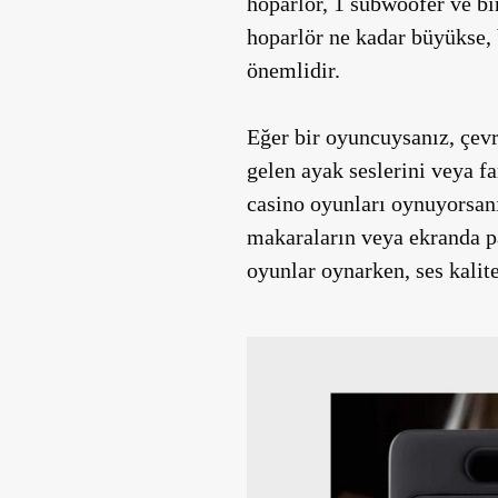
hoparlör, 1 subwoofer ve bi
hoparlör ne kadar büyükse, 
önemlidir.
Eğer bir oyuncuysanız, çevr
gelen ayak seslerini veya fa
casino oyunları oynuyorsanız
makaraların veya ekranda pa
oyunlar oynarken, ses kalite