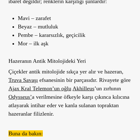
ibaret değildir; renklerin karşılığı şunlardır:
Mavi
– zarafet
Beyaz
– mutluluk
Pembe
– kararsızlık, geçicilik
Mor
– ilk aşk
Hazeranın Antik Mitolojideki Yeri
Çiçekler antik mitolojide sıkça yer alır ve hazeran,
Truva Savaşı
efsanesinin bir parçasıdır. Rivayete göre
Ajax Kral Telemon’un oğlu
Akhilleus
’un zırhının
Odysseus’
a verilmesine öfkeyle karşı çıkınca kılıcına
atlayarak intihar eder ve kanla sulanan topraktan
hazeranlar filizlenir.
Buna da bakın: