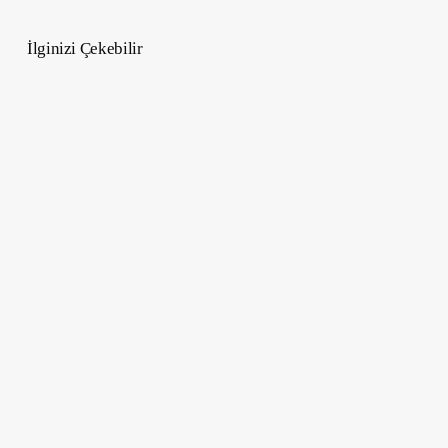
İlginizi Çekebilir
Telekinezi
Nedir?
Zihin
Gücüyle
Nesneleri
Hareket
Ettirmek
Mümkün
mü?