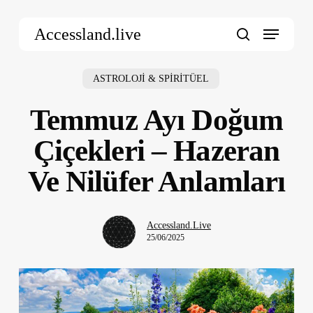
Skip
Menu
to
Accessland.live
main
search
content
ASTROLOJİ & SPİRİTÜEL
Temmuz Ayı Doğum
Çiçekleri – Hazeran
Ve Nilüfer Anlamları
Accessland.Live
25/06/2025