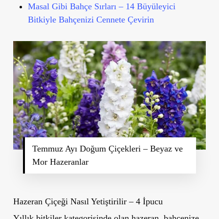
Masal Gibi Bahçe Sırları – 14 Büyüleyici
Bitkiyle Bahçenizi Cennete Çevirin
Temmuz Ayı Doğum Çiçekleri – Beyaz ve
Mor Hazeranlar
Hazeran Çiçeği Nasıl Yetiştirilir – 4 İpucu
Yıllık bitkiler kategorisinde olan hazeran, bahçenize