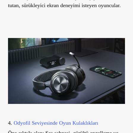
tutan, sürükleyici ekran deneyimi isteyen oyuncular.
4.
Odyofil Seviyesinde Oyun Kulaklıkları
Öne çıktığı alan:
Ses sahnesi, gürültü engelleme ve