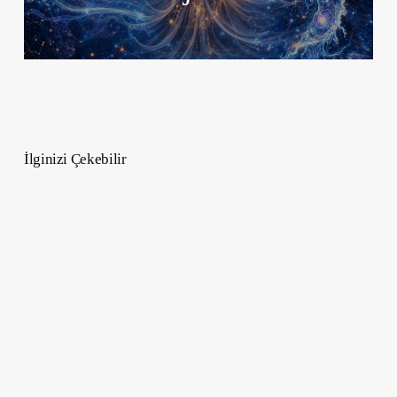
İlginizi Çekebilir
Stoacılık
Nedir?
Antik
Felsefeyi
Modern
Hayatta
Uygulama
Rehberi