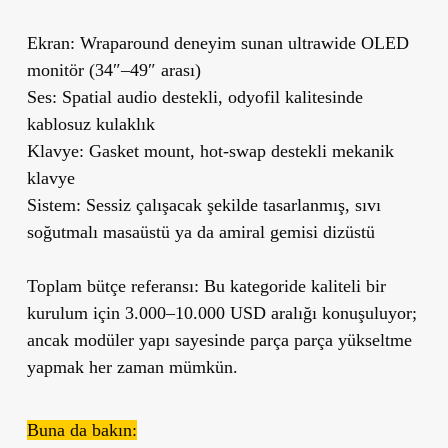
Ekran:
Wraparound deneyim sunan ultrawide OLED
monitör (34″–49″ arası)
Ses:
Spatial audio destekli, odyofil kalitesinde
kablosuz kulaklık
Klavye:
Gasket mount, hot-swap destekli mekanik
klavye
Sistem:
Sessiz çalışacak şekilde tasarlanmış, sıvı
soğutmalı masaüstü ya da amiral gemisi dizüstü
Toplam bütçe referansı:
Bu kategoride kaliteli bir
kurulum için 3.000–10.000 USD aralığı konuşuluyor;
ancak modüler yapı sayesinde parça parça yükseltme
yapmak her zaman mümkün.
Buna da bakın: