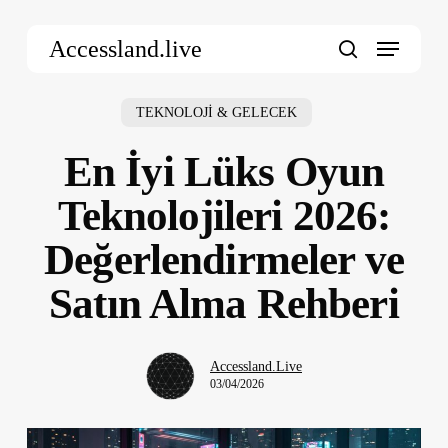
Skip
Menu
to
Accessland.live
main
search
content
TEKNOLOJİ & GELECEK
En İyi Lüks Oyun
Teknolojileri 2026:
Değerlendirmeler ve
Satın Alma Rehberi
Accessland.Live
03/04/2026