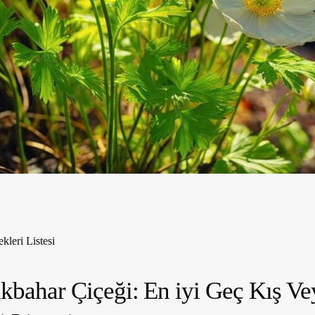
kleri Listesi
kbahar Çiçeği: En iyi Geç Kış V