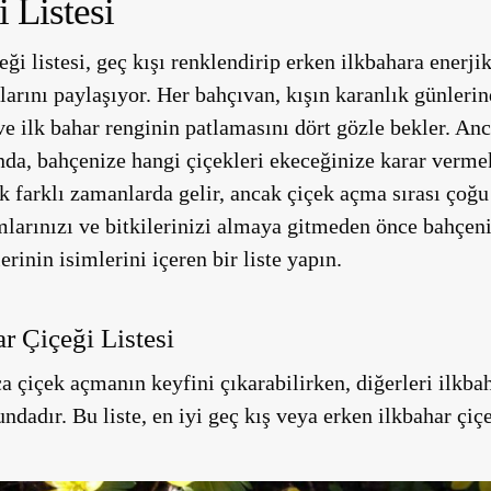
i Listesi
ği listesi, geç kışı renklendirip erken ilkbahara enerj
larını paylaşıyor. Her bahçıvan, kışın karanlık günlerin
ve ilk bahar renginin patlamasını dört gözle bekler. Anc
ında, bahçenize hangi çiçekleri ekeceğinize karar vermek
ak farklı zamanlarda gelir, ancak çiçek açma sırası çoğ
larınızı ve bitkilerinizi almaya gitmeden önce bahçeni
erinin isimlerini içeren bir liste yapın.
r Çiçeği Listesi
 çiçek açmanın keyfini çıkarabilirken, diğerleri ilkbaha
ndadır. Bu liste,
en iyi geç kış veya erken ilkbahar çiç