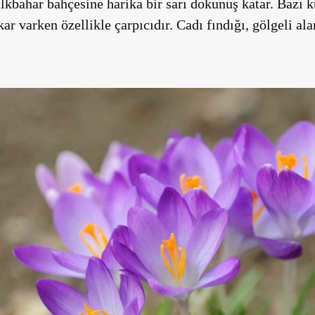
 ilkbahar bahçesine harika bir sarı dokunuş katar. Bazı k
ar varken özellikle çarpıcıdır. Cadı fındığı, gölgeli ala