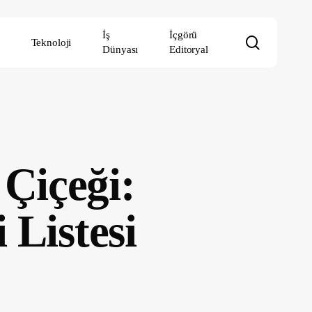
İş
İçgörü
search
Teknoloji
Dünyası
Editoryal
Çiçeği:
 Listesi