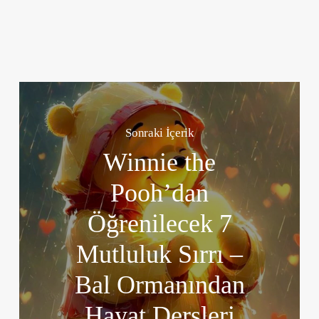
Sonraki İçerik
Winnie the
Pooh’dan
Öğrenilecek 7
Mutluluk Sırrı –
Bal Ormanından
Hayat Dersleri