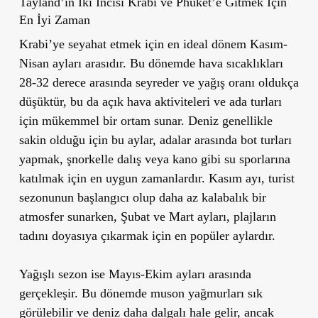
Tayland’ın İki İncisi
Krabi ve Phuket
’
e Gitmek İçin
En İyi Zaman
Krabi
’
ye seyahat etmek için en ideal dönem
Kasım-
Nisan
ayları arasıdır. Bu dönemde hava sıcaklıkları
28-32 derece arasında seyreder ve yağış oranı oldukça
düşüktür, bu da açık hava aktiviteleri ve ada turları
için mükemmel bir ortam sunar. Deniz genellikle
sakin olduğu için bu aylar, adalar arasında bot turları
yapmak, şnorkelle dalış veya kano gibi su sporlarına
katılmak için en uygun zamanlardır. Kasım ayı, turist
sezonunun başlangıcı olup daha az kalabalık bir
atmosfer sunarken, Şubat ve Mart ayları, plajların
tadını doyasıya çıkarmak için en popüler aylardır.
Yağışlı sezon ise Mayıs-Ekim ayları arasında
gerçekleşir. Bu dönemde muson yağmurları sık
görülebilir ve deniz daha dalgalı hale gelir, ancak