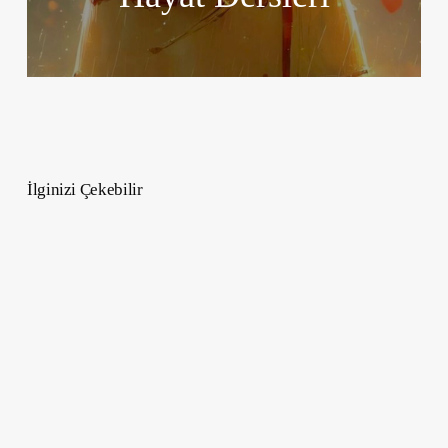
İlginizi Çekebilir
The
Bear
–
Sizi
Ekran
Başına
Kitleyecek
7
Girişimcilik