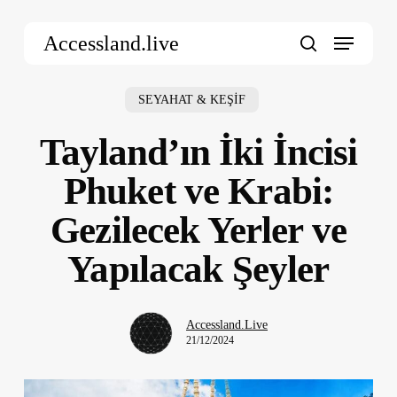
Skip
Menu
to
Accessland.live
main
search
content
SEYAHAT & KEŞİF
Tayland’ın İki İncisi
Phuket ve Krabi:
Gezilecek Yerler ve
Yapılacak Şeyler
Accessland.Live
21/12/2024