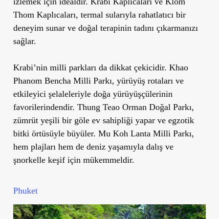
izlemek için idealdir.
Krabi Kaplıcaları
ve
Klom
Thom Kaplıcaları
, termal sularıyla rahatlatıcı bir
deneyim sunar ve doğal terapinin tadını çıkarmanızı
sağlar.
Krabi’nin milli parkları da dikkat çekicidir.
Khao
Phanom Bencha Milli Parkı
, yürüyüş rotaları ve
etkileyici şelaleleriyle doğa yürüyüşçülerinin
favorilerindendir.
Thung Teao Orman Doğal Parkı
,
zümrüt yeşili bir göle ev sahipliği yapar ve egzotik
bitki örtüsüyle büyüler.
Mu Koh Lanta Milli Parkı
,
hem plajları hem de deniz yaşamıyla dalış ve
şnorkelle keşif için mükemmeldir.
Phuket