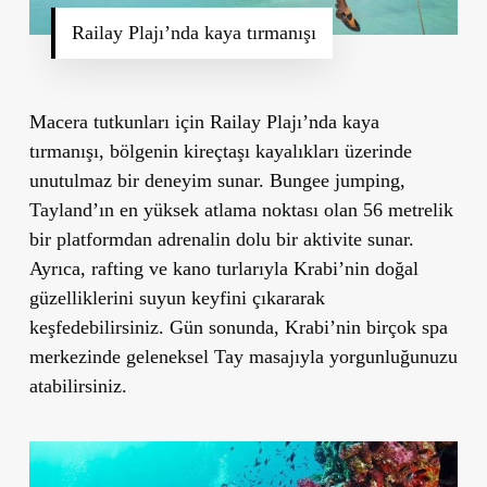
Railay Plajı’nda kaya tırmanışı
Macera tutkunları için
Railay Plajı’nda kaya
tırmanışı
, bölgenin kireçtaşı kayalıkları üzerinde
unutulmaz bir deneyim sunar.
Bungee jumping
,
Tayland’ın en yüksek atlama noktası olan 56 metrelik
bir platformdan adrenalin dolu bir aktivite sunar.
Ayrıca,
rafting
ve
kano
turlarıyla Krabi
’
nin doğal
güzelliklerini suyun keyfini çıkararak
keşfedebilirsiniz. Gün sonunda, Krabi’nin birçok spa
merkezinde geleneksel Tay masajıyla yorgunluğunuzu
atabilirsiniz.