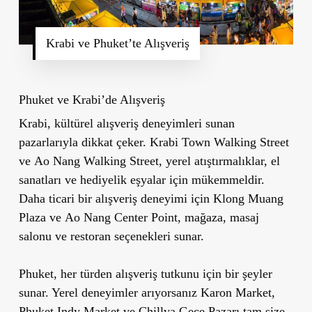
Krabi ve Phuket’te Alışveriş
Phuket ve
Krabi’de
Alışveriş
Krabi, kültürel alışveriş deneyimleri sunan
pazarlarıyla dikkat çeker.
Krabi Town Walking Street
ve
Ao Nang Walking Street
, yerel atıştırmalıklar, el
sanatları ve hediyelik eşyalar için mükemmeldir.
Daha ticari bir alışveriş deneyimi için
Klong Muang
Plaza
ve
Ao Nang Center Point
, mağaza, masaj
salonu ve restoran seçenekleri sunar.
Phuket, her türden alışveriş tutkunu için bir şeyler
sunar. Yerel deneyimler arıyorsanız
Karon Market
,
Phuket Indy Market
ve
Chillva Gece Pazarı
tam size