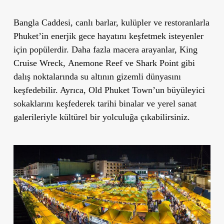
Bangla Caddesi
, canlı barlar, kulüpler ve restoranlarla
Phuket
’
in enerjik gece hayatını keşfetmek isteyenler
için popülerdir. Daha fazla macera arayanlar,
King
Cruise Wreck
,
Anemone Reef
ve
Shark Point
gibi
dalış noktalarında su altının gizemli dünyasını
keşfedebilir. Ayrıca,
Old Phuket Town
’
un büyüleyici
sokaklarını keşfederek tarihi binalar ve yerel sanat
galerileriyle kültürel bir yolculuğa çıkabilirsiniz.