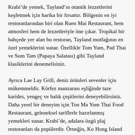
Krabi
’
de yemek, Tayland’ın otantik lezzetlerini
keşfetmek için harika bir fırsattır. Bölgenin en iyi
restoranlarından biri olan
Ruen Mai Restaurant
, hem
atmosferi hem de lezzetleriyle öne çıkar. Tropikal bir
bahçede yer alan bu restoran, Tayland mutfağının en
özel yemeklerini sunar. Özellikle
Tom Yum
,
Pad Thai
ve
Som Tam (Papaya Salatası)
gibi Tayland
klasiklerini denemelisiniz.
Ayrıca
Lae Lay Grill
, deniz ürünleri sevenler için
mükemmeldir. Körfez manzarası eşliğinde taze
karides, yengeç ve balık çeşitlerini deneyebilirsiniz.
Daha yerel bir deneyim için
Ton Ma Yom Thai Food
Restaurant
, geleneksel tariflerle hazırlanmış
yemekleri sunar. Krabi
’
de, adalara özgü plaj
restoranları da popülerdir. Örneğin,
Ko Hong Island