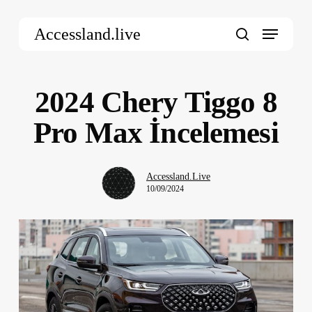
Skip
Menu
to
Accessland.live
main
search
content
2024 Chery Tiggo 8
Pro Max İncelemesi
Accessland.Live
10/09/2024