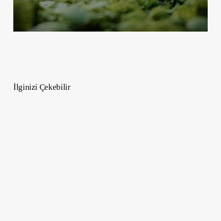
İlginizi Çekebilir
İlişkide
Romantik
Manipülasyon
Nasıl
Anlaşılır?
10
İnce
İfade