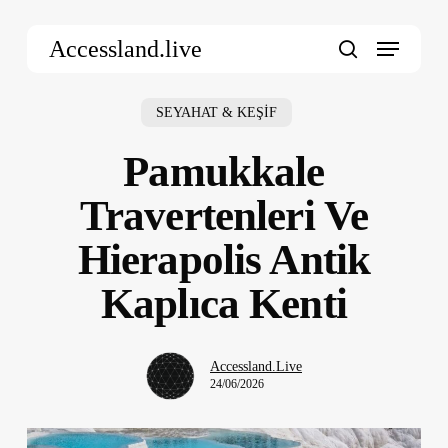
Skip
Menu
to
Accessland.live
main
search
content
SEYAHAT & KEŞİF
Pamukkale
Travertenleri Ve
Hierapolis Antik
Kaplıca Kenti
Accessland.Live
24/06/2026