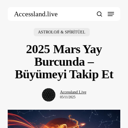
Skip
Menu
to
Accessland.live
main
search
content
ASTROLOJİ & SPİRİTÜEL
2025 Mars Yay
Burcunda –
Büyümeyi Takip Et
Accessland.Live
05/11/2025