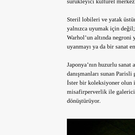
sürükleyici kültürel merkez
Steril lobileri ve yatak üs
yalnızca uyumak için değil; 
Warhol’un altında negroni y
uyanmayı ya da bir sanat e
Japonya’nın huzurlu sanat a
danışmanları sunan Parisli g
İster bir koleksiyoner olun i
misafirperverlik ile galeric
dönüştürüyor.