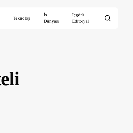
İş
İçgörü
search
Teknoloji
Dünyası
Editoryal
eli