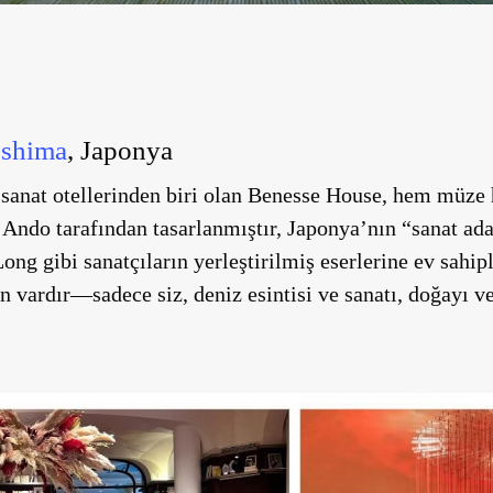
oshima
, Japonya
al sanat otellerinden biri olan Benesse House, hem mü
 Ando tarafından tasarlanmıştır, Japonya’nın “sanat ad
ng gibi sanatçıların yerleştirilmiş eserlerine ev sahip
on vardır—sadece siz, deniz esintisi ve sanatı, doğayı 