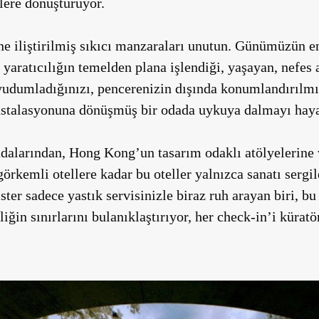
lere dönüştürüyor.
tüne iliştirilmiş sıkıcı manzaraları unutun. Günümüzün e
yaratıcılığın temelden plana işlendiği, yaşayan, nefes a
udumladığınızı, pencerenizin dışında konumlandırılmış
nstalasyonuna dönüşmüş bir odada uykuya dalmayı haya
dalarından, Hong Kong’un tasarım odaklı atölyelerine v
örkemli otellere kadar bu oteller yalnızca sanatı sergil
ster sadece yastık servisinizle biraz ruh arayan biri, bu 
iliğin sınırlarını bulanıklaştırıyor, her check-in’i kürat