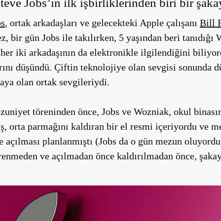
eve Jobs’ın ilk işbirliklerinden biri bir şaka
bs
, ortak arkadaşları ve gelecekteki Apple çalışanı
Bill 
z, bir gün Jobs ile takılırken, 5 yaşından beri tanıdığı
er iki arkadaşının da elektronikle ilgilendiğini biliyo
arını düşündü. Çiftin teknolojiye olan sevgisi sonunda d
kaya olan ortak sevgileriydi.
uniyet töreninden önce, Jobs ve Wozniak, okul binasını
iş, orta parmağını kaldıran bir el resmi içeriyordu ve 
e açılması planlanmıştı (Jobs da o gün mezun oluyordu
ğrenmeden ve açılmadan önce kaldırılmadan önce, şakayı