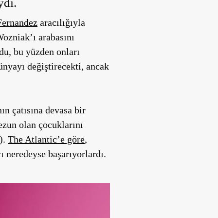
ydı.
Fernandez
aracılığıyla
 Wozniak’ı arabasını
rdu, bu yüzden onları
ünyayı değiştirecekti, ancak
n çatısına devasa bir
mezun olan çocuklarını
).
The Atlantic’e göre
,
 neredeyse başarıyorlardı.