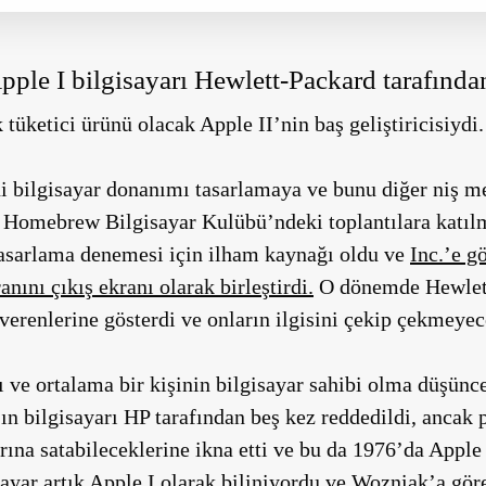
ple I bilgisayarı Hewlett-Packard tarafından
tüketici ürünü olacak Apple II’nin baş geliştiricisiydi.
i bilgisayar donanımı tasarlamaya ve bunu diğer niş m
l Homebrew Bilgisayar Kulübü’ndeki toplantılara katıl
asarlama denemesi için ilham kaynağı oldu ve
Inc.’e gö
ranını çıkış ekranı olarak birleştirdi.
O dönemde Hewlett-
erenlerine gösterdi ve onların ilgisini çekip çekmeyec
 ve ortalama bir kişinin bilgisayar sahibi olma düşünce
’ın bilgisayarı HP tarafından beş kez reddedildi, anca
rına satabileceklerine ikna etti ve bu da 1976’da Ap
sayar artık Apple I olarak biliniyordu ve Wozniak’a gör