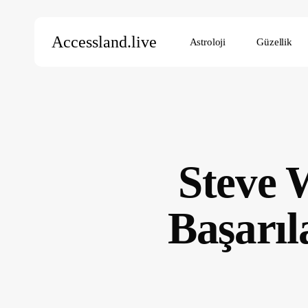
Skip
to
Accessland.live
Astroloji
Güzellik
main
content
Aramak için Enter’a, kapatmak için ESC’ye basın
Steve 
Başarıl