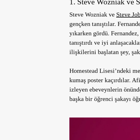
1. Steve Wozniak ve St
Steve Wozniak ve
Steve Jo
gençken tanıştılar. Fernande
yıkarken gördü. Fernandez, h
tanıştırdı ve iyi anlaşacakl
ilişkilerini başlatan şey, şa
Homestead Lisesi’ndeki mez
kumaş poster kaçırdılar. Af
izleyen ebeveynlerin önünd
başka bir öğrenci şakayı ö