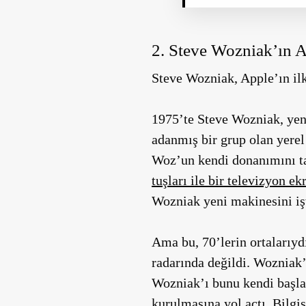
2. Steve Wozniak’ın Ap
Steve Wozniak, Apple’ın ilk 
1975’te Steve Wozniak, yen
adanmış bir grup olan yere
Woz’un kendi donanımını t
tuşları ile bir televizyon ek
Wozniak yeni makinesini işv
Ama bu, 70’lerin ortalarıydı
radarında değildi. Wozniak
Wozniak’ı bunu kendi başla
kurulmasına yol açtı. Bilgi