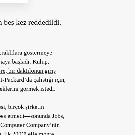
 beş kez reddedildi.
eraklılara göstermeye
maya başladı. Kulüp,
re, bir daktilonun giriş
Packard’da çalıştığı için,
eklerini görmek istedi.
si, birçok şirketin
k pes etmedi—sonunda Jobs,
ple Computer Company’nin
e, ilk 200’ü elle monte