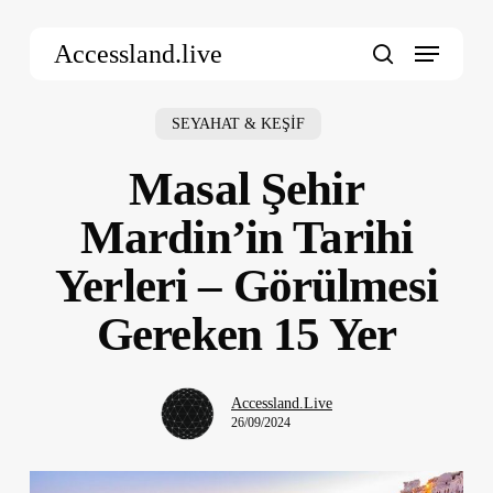
Skip
Menu
to
Accessland.live
main
search
content
SEYAHAT & KEŞİF
Masal Şehir
Mardin’in Tarihi
Yerleri – Görülmesi
Gereken 15 Yer
Accessland.Live
26/09/2024