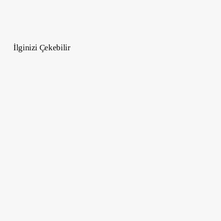
İlginizi Çekebilir
Özgür
İrade
Var
mı?
Felsefe,
Nörobilim
ve
Yapay
Zekanın
Cevabı