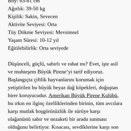
Boy:
63-81 cm
Ağırlık:
39-50 kg
Kişilik:
Sakin, Sevecen
Aktivite Seviyesi:
Orta
Tüy Dökme Seviyesi:
Mevsimsel
Yaşam Süresi:
10-12 yıl
Eğitilebilirlik:
Orta seviyede
Düşünceli, güçlü, sabırlı ve rahat mı? Evet, işte asil
ve muhteşem Büyük Pirene’yi tarif ediyoruz.
Başlangıçta çiftlik hayvanlarını korumak için
yetiştirilen bu büyük beyaz dağ köpekleri, doğuştan
birer koruyucudur.
Amerikan Büyük Pirene Kulübü
,
bu ırkın en ilginç özelliklerinden birinin, tüm avcılara
karşı mutlak hoşgörüsüzlük ile sürüye karşı
olağanüstü sabır ve nezaketi bir arada sunması
olduğunu belirtiyor. Kısacası, sevdiklerine karşı son