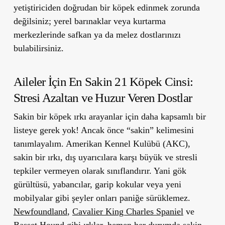
yetiştiriciden doğrudan bir köpek edinmek zorunda
değilsiniz; yerel barınaklar veya kurtarma
merkezlerinde safkan ya da melez dostlarınızı
bulabilirsiniz.
Aileler İçin En Sakin 21 Köpek Cinsi:
Stresi Azaltan ve Huzur Veren Dostlar
Sakin bir köpek ırkı arayanlar için daha kapsamlı bir
listeye gerek yok! Ancak önce “sakin” kelimesini
tanımlayalım. Amerikan Kennel Kulübü (AKC),
sakin bir ırkı, dış uyarıcılara karşı büyük ve stresli
tepkiler vermeyen olarak sınıflandırır. Yani gök
gürültüsü, yabancılar, garip kokular veya yeni
mobilyalar gibi şeyler onları paniğe sürüklemez.
Newfoundland
,
Cavalier King Charles Spaniel
ve
Basset Hound
gibi ırklar, hemen her durumda sakin