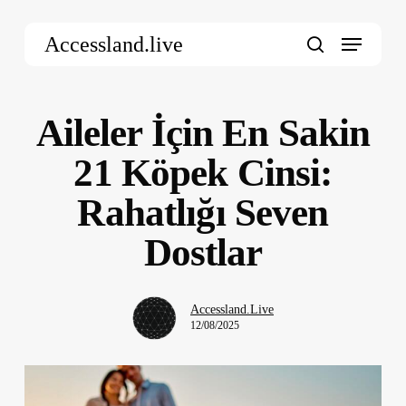
Skip
Menu
to
Accessland.live
main
search
content
Aileler İçin En Sakin
21 Köpek Cinsi:
Rahatlığı Seven
Dostlar
Accessland.Live
12/08/2025