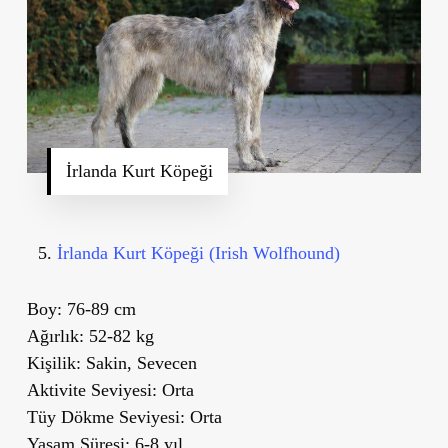
İrlanda Kurt Köpeği
İrlanda Kurt Köpeği (Irish Wolfhound)
Boy:
76-89 cm
Ağırlık:
52-82 kg
Kişilik:
Sakin, Sevecen
Aktivite Seviyesi:
Orta
Tüy Dökme Seviyesi:
Orta
Yaşam Süresi:
6-8 yıl