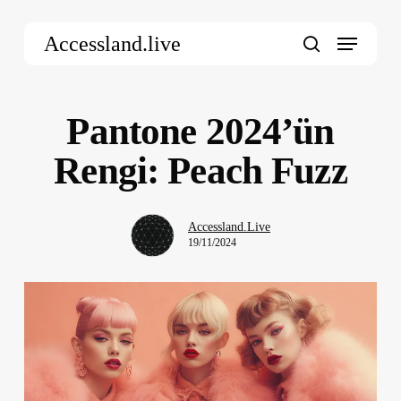
Skip
Menu
to
Accessland.live
main
search
content
Pantone 2024’ün
Rengi: Peach Fuzz
Accessland.Live
19/11/2024