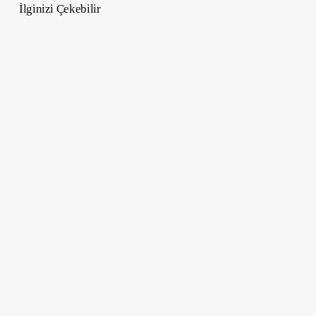
İlginizi Çekebilir
En
iyi
Köpek
Filmleri
–
Unutulmaz
Dostluk
ve
Maceralar