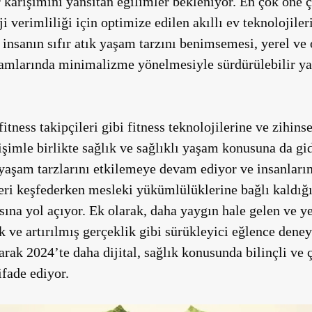
karışımını yansıtan eğilimler bekleniyor. En çok öne çı
i verimliliği için optimize edilen akıllı ev teknolojiler
 insanın sıfır atık yaşam tarzını benimsemesi, yerel ve
şamlarında minimalizme yönelmesiyle sürdürülebilir y
 fitness takipçileri gibi fitness teknolojilerine ve zihin
işimle birlikte sağlık ve sağlıklı yaşam konusuna da gi
yaşam tarzlarını etkilemeye devam ediyor ve insanların
leri keşfederken mesleki yükümlülüklerine bağlı kaldığı
asına yol açıyor. Ek olarak, daha yaygın hale gelen ve y
k ve artırılmış gerçeklik gibi sürükleyici eğlence deney
larak 2024’te daha dijital, sağlık konusunda bilinçli ve
ifade ediyor.