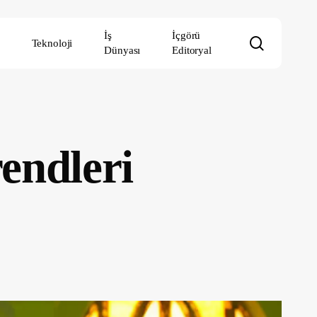
İş
İçgörü
search
Teknoloji
Dünyası
Editoryal
endleri