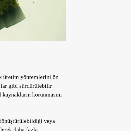
ik üretim yöntemlerini ön
ar gibi sürdürülebilir
al kaynakların korunmasını
 dönüştürülebildiği veya
iderek daha fazla