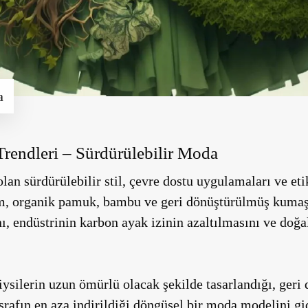
a
rendleri – Sürdürülebilir Moda
lan sürdürülebilir stil, çevre dostu uygulamaları ve et
ım, organik pamuk, bambu ve geri dönüştürülmüş kumaşl
, endüstrinin karbon ayak izinin azaltılmasını ve doğ
iysilerin uzun ömürlü olacak şekilde tasarlandığı, geri
israfın en aza indirildiği döngüsel bir moda modelini g