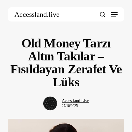
Skip
Menu
to
Accessland.live
main
search
content
Old Money Tarzı
Altın Takılar –
Fısıldayan Zerafet Ve
Lüks
Accessland.Live
27/10/2025