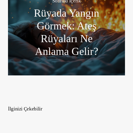
Sonraki İçerik
Rüyada Yangın
Görmek: Ateş
Rüyaları Ne
Anlama Gelir?
İlginizi Çekebilir
Karanlık
Psikoloji