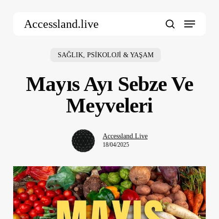
Skip
Menu
to
Accessland.live
main
search
content
SAĞLIK, PSİKOLOJİ & YAŞAM
Mayıs Ayı Sebze Ve
Meyveleri
Accessland.Live
18/04/2025