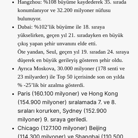
Hangzhou:
%108 büyüme kaydederek 35. sırada
konumlanıyor ve 32.200 milyoner nüfusu
bulunuyor.
Dubai:
%102’lik büyüme ile 18. sıraya
yükselirken, geçen yıl 21. sıradayken en büyük
çıkış yapan şehir unvanını elde etti.
Öte yandan, Seul, geçen yıl 19. sıradan 24. sıraya
düşerek en büyük gerileyiş gösteren şehir oldu.
Ayrıca Moskova, 30.000 milyoner (178 senti ve
23 milyarder) ile Top 50 içerisinde son on yılda
% -25’lik bir azalma gösterdi.
Paris (160.100 milyoner) ve Hong Kong
(154.900 milyoner) sıralamada 7. ve 8.
sıraları korurken, Sydney (152.900
milyoner) 9. sıraya geriledi.
Chicago (127.100 milyoner) Beijing
(114.300 milyoner) ve Shanghai (110.500