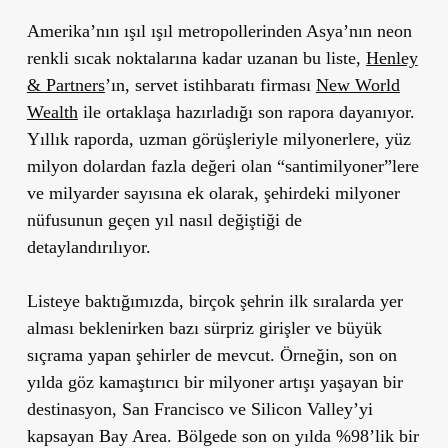
Amerika’nın ışıl ışıl metropollerinden Asya’nın neon
renkli sıcak noktalarına kadar uzanan bu liste,
Henley
& Partners
’ın, servet istihbaratı firması
New World
Wealth
ile ortaklaşa hazırladığı son rapora dayanıyor.
Yıllık raporda, uzman görüşleriyle milyonerlere, yüz
milyon dolardan fazla değeri olan “santimilyoner”lere
ve milyarder sayısına ek olarak, şehirdeki milyoner
nüfusunun geçen yıl nasıl değiştiği de
detaylandırılıyor.
Listeye baktığımızda, birçok şehrin ilk sıralarda yer
alması beklenirken bazı sürpriz girişler ve büyük
sıçrama yapan şehirler de mevcut. Örneğin, son on
yılda göz kamaştırıcı bir milyoner artışı yaşayan bir
destinasyon,
San Francisco
ve
Silicon Valley’yi
kapsayan Bay Area
. Bölgede son on yılda %98’lik bir