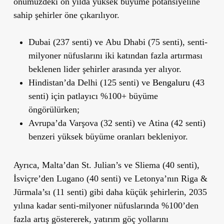
önümüzdeki on yılda yüksek büyüme potansiyeline
sahip şehirler öne çıkarılıyor.
Dubai
(237 senti) ve
Abu Dhabi
(75 senti), senti-
milyoner nüfuslarını iki katından fazla artırması
beklenen lider şehirler arasında yer alıyor.
Hindistan’da
Delhi
(125 senti) ve
Bengaluru
(43
senti) için patlayıcı %100+ büyüme
öngörülürken;
Avrupa’da
Varşova
(32 senti) ve
Atina
(42 senti)
benzeri yüksek büyüme oranları bekleniyor.
Ayrıca, Malta’dan St. Julian’s ve Sliema (40 senti),
İsviçre’den Lugano (40 senti) ve Letonya’nın Riga &
Jūrmala’sı (11 senti) gibi daha küçük şehirlerin, 2035
yılına kadar senti-milyoner nüfuslarında %100’den
fazla artış göstererek, yatırım göç yollarını