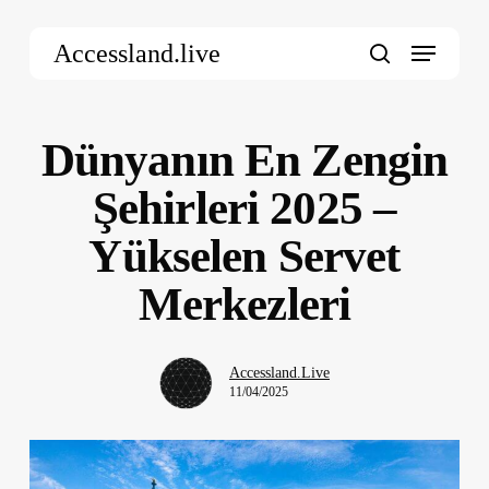
Skip
Menu
to
Accessland.live
main
search
content
Dünyanın En Zengin
Şehirleri 2025 –
Yükselen Servet
Merkezleri
Accessland.Live
11/04/2025