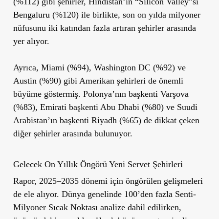
(%112) gibi şehirler, Hindistan’ın “Silicon Valley”si
Bengaluru
(%120) ile birlikte, son on yılda milyoner
nüfusunu iki katından fazla artıran şehirler arasında
yer alıyor.
Ayrıca, Miami (%94), Washington DC (%92) ve
Austin (%90) gibi Amerikan şehirleri de önemli
büyüme göstermiş. Polonya’nın başkenti Varşova
(%83), Emirati başkenti Abu Dhabi (%80) ve Suudi
Arabistan’ın başkenti Riyadh (%65) de dikkat çeken
diğer şehirler arasında bulunuyor.
Gelecek On Yıllık Öngörü Yeni Servet Şehirleri
Rapor, 2025–2035 dönemi için öngörülen gelişmeleri
de ele alıyor. Dünya genelinde 100’den fazla Senti-
Milyoner Sıcak Noktası analize dahil edilirken,